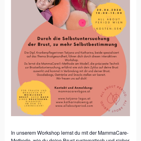
E
S
U
N
D
H
E
I
T
S
–
W
O
R
In unserem Workshop lernst du mit der MammaCare-
Methode, wie du deine Brust systematisch und sicher