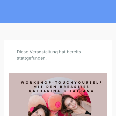
Diese Veranstaltung hat bereits
stattgefunden.
B
R
U
S
T
G