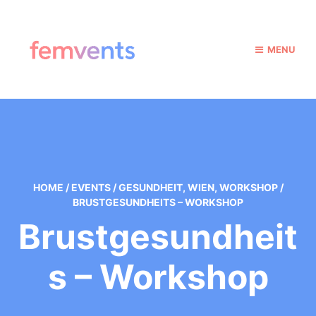
MENU
HOME
/
EVENTS
/
GESUNDHEIT
,
WIEN
,
WORKSHOP
/
BRUSTGESUNDHEITS – WORKSHOP
Brustgesundheit
S – Workshop