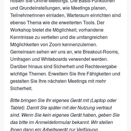
hosten Sie Online-Meetings. Die Basis-Funktionen
I
und Grundeinstellungen, wie Meetings planen,
E
Teilnehmerinnen einladen, Warteraum einrichten sind
ebenso Thema wie die erweiterten Tools. Der
E
Workshop bietet die Möglichkeit, vorhandene
I
Kenntnisse zu vertiefen und die umfangreichen
N
Möglichkeiten von Zoom kennenzulernen.
P
Gemeinsam sehen wir uns an, wie Breakout-Rooms,
R
Umfragen und Whiteboards verwendet werden.
Darüber hinaus sind Sicherheit und Rechtevergabe
O
wichtige Themen. Erweitern Sie Ihre Fähigkeiten und
F
gestalten Sie Ihre nächsten Meetings mit mehr
I
Sicherheit.
:
Bitte bringen Sie Ihr eigenes Gerät mit (Laptop oder
O
Tablet). Damit Sie später mit der Nutzung vertraut
N
sind. Wenn Sie kein eigenes Gerät haben, geben Sie
L
das bitte im Anmeldeformular bekannt. Wir stellen
I
Ihnen dann ein Arbeitsgerät zur Verfügung.