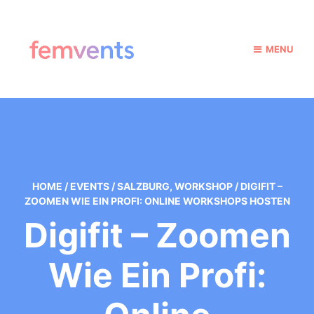
MENU
HOME
/
EVENTS
/
SALZBURG
,
WORKSHOP
/
DIGIFIT –
ZOOMEN WIE EIN PROFI: ONLINE WORKSHOPS HOSTEN
Digifit – Zoomen
Wie Ein Profi: