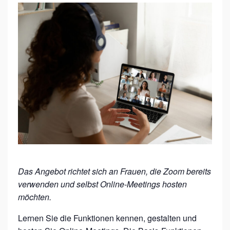
D
I
G
I
F
I
T
–
Z
O
O
Das Angebot richtet sich an Frauen, die Zoom bereits
M
verwenden und selbst Online-Meetings hosten
E
möchten.
N
Lernen Sie die Funktionen kennen, gestalten und
W