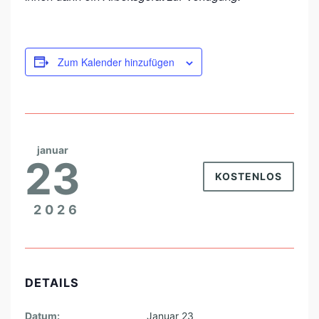
N
E
W
Zum Kalender hinzufügen
O
R
K
S
januar
23
H
KOSTENLOS
O
P
2026
S
H
O
DETAILS
S
T
Datum:
Januar 23