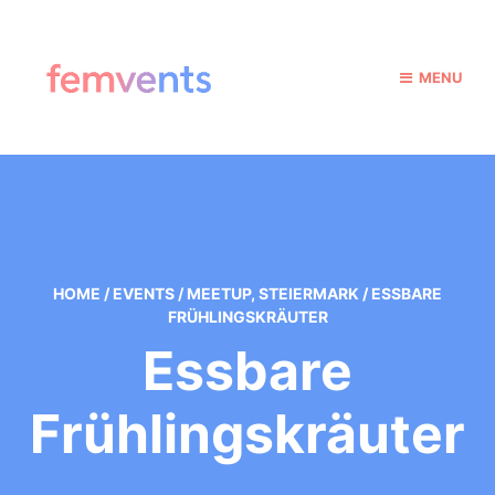
MENU
HOME
/
EVENTS
/
MEETUP
,
STEIERMARK
/
ESSBARE
FRÜHLINGSKRÄUTER
Essbare
Frühlingskräuter