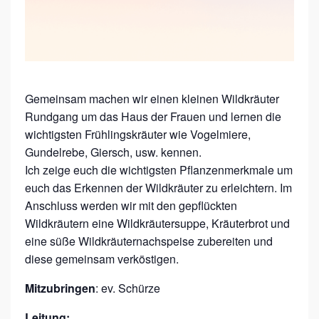
E
F
R
Ü
Gemeinsam machen wir einen kleinen Wildkräuter
H
Rundgang um das Haus der Frauen und lernen die
L
wichtigsten Frühlingskräuter wie Vogelmiere,
I
Gundelrebe, Giersch, usw. kennen.
N
Ich zeige euch die wichtigsten Pflanzenmerkmale um
euch das Erkennen der Wildkräuter zu erleichtern. Im
G
Anschluss werden wir mit den gepflückten
S
Wildkräutern eine Wildkräutersuppe, Kräuterbrot und
K
eine süße Wildkräuternachspeise zubereiten und
R
diese gemeinsam verköstigen.
Ä
Mitzubringen
: ev. Schürze
U
Leitung: