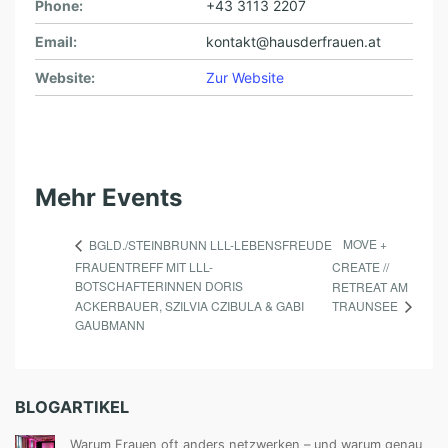
Phone:
+43 3113 2207
Email:
kontakt@hausderfrauen.at
Website:
Zur Website
Mehr Events
MOVE +
BGLD./STEINBRUNN LLL-LEBENSFREUDE
FRAUENTREFF MIT LLL-
CREATE //
BOTSCHAFTERINNEN DORIS
RETREAT AM
TRAUNSEE
ACKERBAUER, SZILVIA CZIBULA & GABI
GAUBMANN
BLOGARTIKEL
Warum Frauen oft anders netzwerken – und warum genau