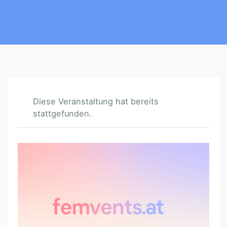
Diese Veranstaltung hat bereits
stattgefunden.
E
S
S
B
A
R