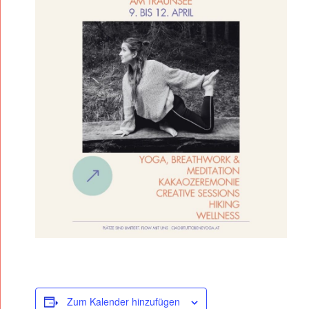
+
C
R
E
A
T
E
/
/
R
E
T
R
E
A
Zum Kalender hinzufügen