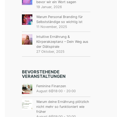
bevor wir ein Wort sagen
19 Januar, 2026
Warum Personal Branding für
Selbstständige so wichtig ist
11 November, 2025
Intuitive Ernährung &
Körperakzeptanz – Dein Weg aus
der Diätspirale
27 Oktober, 2025
BEVORSTEHENDE
VERANSTALTUNGEN
Feminine Finanzen
August 6@18:00
-
20:00
Warum deine Ernährung plötzlich
nicht mehr so funktioniert wie
früher
August 6@19:00
-
20:00