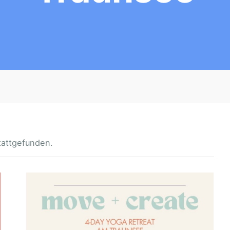
tattgefunden.
M
O
V
E