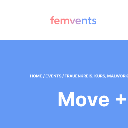
HOME
/
EVENTS
/
FRAUENKREIS
,
KURS
,
MALWORK
Move + 