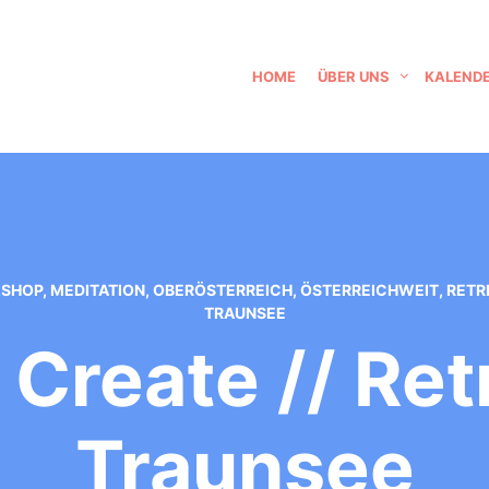
HOME
ÜBER UNS
KALEND
SHOP
,
MEDITATION
,
OBERÖSTERREICH
,
ÖSTERREICHWEIT
,
RETR
TRAUNSEE
Create // Re
Traunsee