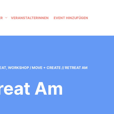
ER
VERANSTALTERINNEN
EVENT HINZUFÜGEN
EAT
,
WORKSHOP
/
MOVE + CREATE // RETREAT AM
treat Am