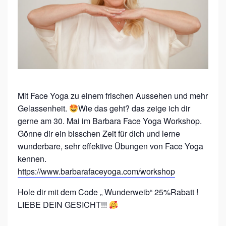
Y
O
G
A
W
O
Mit Face Yoga zu einem frischen Aussehen und mehr
R
Gelassenheit.
Wie das geht? das zeige ich dir
K
gerne am 30. Mai im Barbara Face Yoga Workshop.
S
Gönne dir ein bisschen Zeit für dich und lerne
wunderbare, sehr effektive Übungen von Face Yoga
H
kennen.
O
https://www.barbarafaceyoga.com/workshop
P
M
Hole dir mit dem Code „ Wunderweib“ 25%Rabatt !
LIEBE DEIN GESICHT!!!
I
T