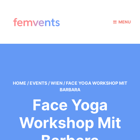
MENU
HOME
/
EVENTS
/
WIEN
/
FACE YOGA WORKSHOP MIT
BARBARA
Face Yoga
Workshop Mit