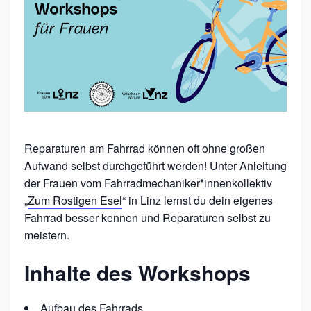
H
R
R
A
D
-
R
Reparaturen am Fahrrad können oft ohne großen
E
Aufwand selbst durchgeführt werden! Unter Anleitung
P
der Frauen vom Fahrradmechaniker*innenkollektiv
A
„
Zum Rostigen Esel
“ in Linz lernst du dein eigenes
Fahrrad besser kennen und Reparaturen selbst zu
R
meistern.
A
T
Inhalte des Workshops
U
R
Aufbau des Fahrrads