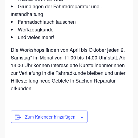
-
Grundlagen der Fahrradreparatur und -
instandhaltung
W
Fahrradschlauch tauschen
O
Werkzeugkunde
R
und vieles mehr!
K
Die Workshops finden von April bis Oktober jeden 2.
S
Samstag* im Monat von 11:00 bis 14:00 Uhr statt. Ab
H
14:00 Uhr können interessierte Kursteilnehmerinnen
O
zur Vertiefung in die Fahrradkunde bleiben und unter
P
Hilfestellung neue Gebiete in Sachen Reparatur
erkunden.
S
F
Ü
R
Zum Kalender hinzufügen
F
R