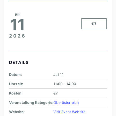
A
U
juli
11
E
€7
N
2026
DETAILS
Datum:
Juli 11
Uhrzeit:
11:00 - 14:00
Kosten:
€7
Veranstaltung Kategorie:
Oberösterreich
Website:
Visit Event Website