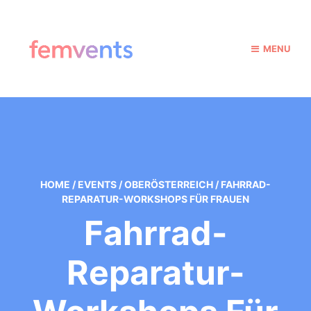
MENU
HOME
/
EVENTS
/
OBERÖSTERREICH
/
FAHRRAD-
REPARATUR-WORKSHOPS FÜR FRAUEN
Fahrrad-
Reparatur-