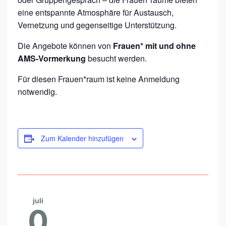
U
eine entspannte Atmosphäre für Austausch,
E
Vernetzung und gegenseitige Unterstützung.
N
Die Angebote können von
Frauen* mit und ohne
*
AMS-Vormerkung
besucht werden.
R
A
Für diesen Frauen*raum ist keine Anmeldung
notwendig.
U
M
–
Zum Kalender hinzufügen
A
U
S
T
A
juli
0
U