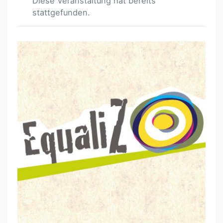
Diese Veranstaltung hat bereits
stattgefunden.
F
B
Z
-
F
R
A
U
E
N
*
R