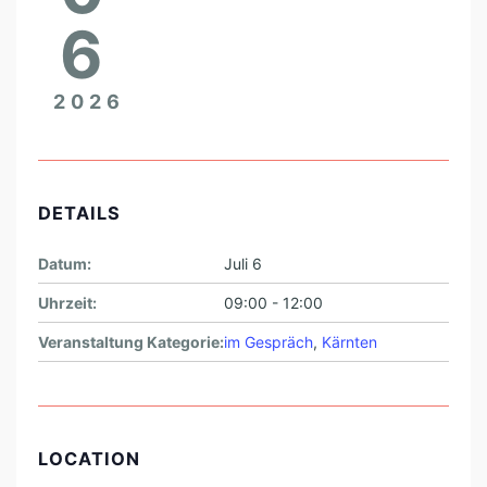
S
6
C
H
2026
&
M
I
T
DETAILS
G
Datum:
Juli 6
E
S
Uhrzeit:
09:00 - 12:00
T
Veranstaltung Kategorie:
im Gespräch
,
Kärnten
A
L
T
LOCATION
U