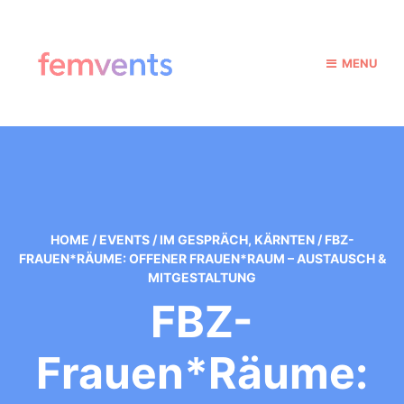
MENU
HOME
/
EVENTS
/
IM GESPRÄCH
,
KÄRNTEN
/
FBZ-
FRAUEN*RÄUME: OFFENER FRAUEN*RAUM – AUSTAUSCH &
MITGESTALTUNG
FBZ-
Frauen*räume: