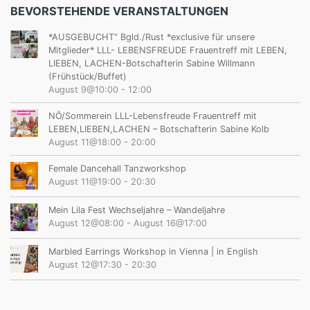
BEVORSTEHENDE VERANSTALTUNGEN
*AUSGEBUCHT“ Bgld./Rust *exclusive für unsere
Mitglieder* LLL- LEBENSFREUDE Frauentreff mit LEBEN,
LIEBEN, LACHEN-Botschafterin Sabine Willmann
(Frühstück/Buffet)
August 9@10:00
-
12:00
NÖ/Sommerein LLL-Lebensfreude Frauentreff mit
LEBEN,LIEBEN,LACHEN – Botschafterin Sabine Kolb
August 11@18:00
-
20:00
Female Dancehall Tanzworkshop
August 11@19:00
-
20:30
Mein Lila Fest Wechseljahre – Wandeljahre
August 12@08:00
-
August 16@17:00
Marbled Earrings Workshop in Vienna | in English
August 12@17:30
-
20:30