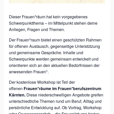
Ä
U
M
Dieser Frauen*räum hat kein vorgegebenes
Schwerpunktthema – im Mittelpunkt stehen deine
E
Anliegen, Fragen und Themen.
:
O
Der Frauen*raum bietet einen geschützten Rahmen
für offenen Austausch, gegenseitige Unterstützung
F
und gemeinsame Gespräche. Inhalte und
F
Schwerpunkte werden gemeinsam entwickelt und
E
orientieren sich an den aktuellen Bedürfnissen der
N
anwesenden Frauen*.
E
Der kostenlose Workshop ist Teil der
R
offenen
Frauen*räume im Frauen*berufszentrum
F
Kärnten.
Diese niederschwelligen Angebote greifen
R
unterschiedliche Themen rund um Beruf, Alltag und
persönliche Entwicklung auf. Ob Vortrag, Workshop
A
oder Gruppengespräch – die Frauen*räume bieten