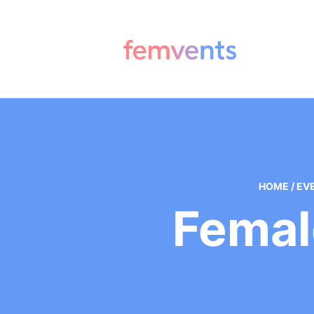
HOME
/
EV
Femal