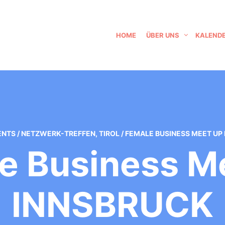
HOME
ÜBER UNS
KALEND
ENTS
/
NETZWERK-TREFFEN
,
TIROL
/
FEMALE BUSINESS MEET UP
e Business M
INNSBRUCK