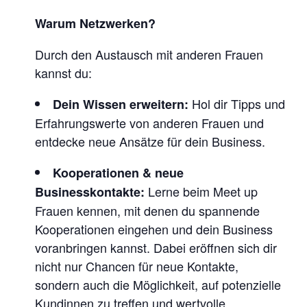
P
I
Warum Netzwerken?
N
Durch den Austausch mit anderen Frauen
N
kannst du:
S
B
Hol dir Tipps und
Dein Wissen erweitern:
Erfahrungswerte von anderen Frauen und
R
entdecke neue Ansätze für dein Business.
U
C
Kooperationen & neue
K
Lerne beim Meet up
Businesskontakte:
Frauen kennen, mit denen du spannende
Kooperationen eingehen und dein Business
voranbringen kannst. Dabei eröffnen sich dir
nicht nur Chancen für neue Kontakte,
sondern auch die Möglichkeit, auf potenzielle
Kundinnen zu treffen und wertvolle