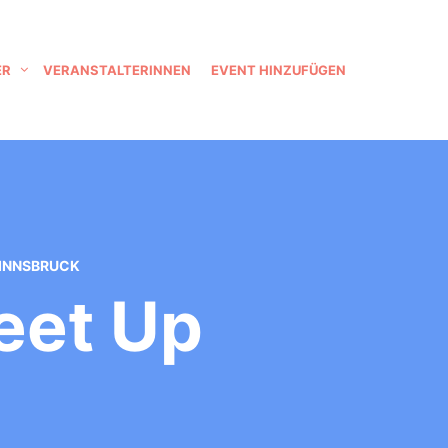
ER
VERANSTALTERINNEN
EVENT HINZUFÜGEN
 INNSBRUCK
eet Up