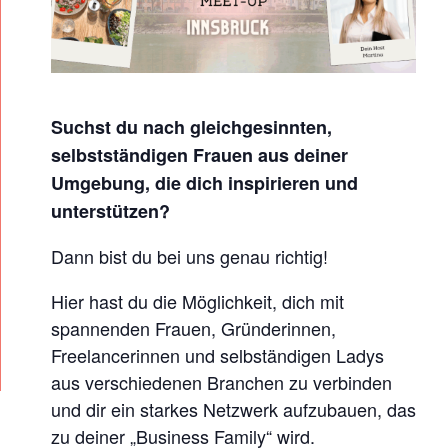
L
E
B
U
S
Suchst du nach gleichgesinnten,
I
selbstständigen Frauen aus deiner
N
Umgebung, die dich inspirieren und
E
unterstützen?
S
Dann bist du bei uns genau richtig!
S
M
Hier hast du die Möglichkeit, dich mit
spannenden Frauen, Gründerinnen,
E
Freelancerinnen und selbständigen Ladys
E
aus verschiedenen Branchen zu verbinden
T
und dir ein starkes Netzwerk aufzubauen, das
U
zu deiner „Business Family“ wird.