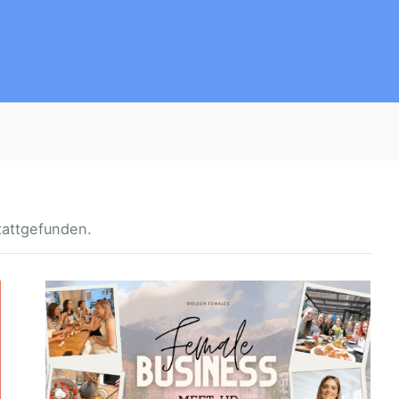
tattgefunden.
F
E
M
A