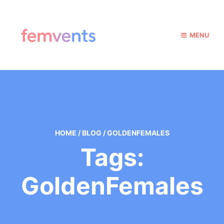
MENU
HOME
/
BLOG
/
GOLDENFEMALES
Tags:
GoldenFemales