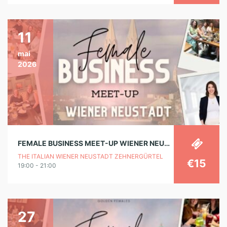
11
mai
2026
FEMALE BUSINESS MEET-UP WIENER NEUSTADT
THE ITALIAN WIENER NEUSTADT ZEHNERGÜRTEL
€15
19:00 - 21:00
27