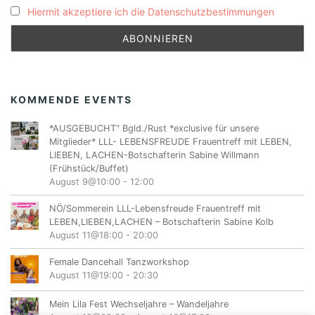
Hiermit akzeptiere ich die Datenschutzbestimmungen
KOMMENDE EVENTS
*AUSGEBUCHT“ Bgld./Rust *exclusive für unsere
Mitglieder* LLL- LEBENSFREUDE Frauentreff mit LEBEN,
LIEBEN, LACHEN-Botschafterin Sabine Willmann
(Frühstück/Buffet)
August 9@10:00
-
12:00
NÖ/Sommerein LLL-Lebensfreude Frauentreff mit
LEBEN,LIEBEN,LACHEN – Botschafterin Sabine Kolb
August 11@18:00
-
20:00
Female Dancehall Tanzworkshop
August 11@19:00
-
20:30
Mein Lila Fest Wechseljahre – Wandeljahre