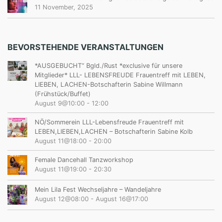
11 November, 2025
BEVORSTEHENDE VERANSTALTUNGEN
*AUSGEBUCHT“ Bgld./Rust *exclusive für unsere
Mitglieder* LLL- LEBENSFREUDE Frauentreff mit LEBEN,
LIEBEN, LACHEN-Botschafterin Sabine Willmann
(Frühstück/Buffet)
August 9@10:00
-
12:00
NÖ/Sommerein LLL-Lebensfreude Frauentreff mit
LEBEN,LIEBEN,LACHEN – Botschafterin Sabine Kolb
August 11@18:00
-
20:00
Female Dancehall Tanzworkshop
August 11@19:00
-
20:30
Mein Lila Fest Wechseljahre – Wandeljahre
August 12@08:00
-
August 16@17:00