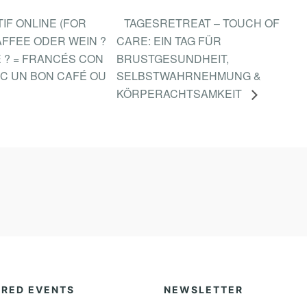
IF ONLINE (FOR
TAGESRETREAT – TOUCH OF
AFFEE ODER WEIN ?
CARE: EIN TAG FÜR
 ? = FRANCÉS CON
BRUSTGESUNDHEIT,
EC UN BON CAFÉ OU
SELBSTWAHRNEHMUNG &
KÖRPERACHTSAMKEIT
URED EVENTS
NEWSLETTER