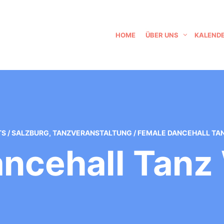
HOME
ÜBER UNS
KALEND
TS
/
SALZBURG
,
TANZVERANSTALTUNG
/
FEMALE DANCEHALL TA
ancehall Tanz