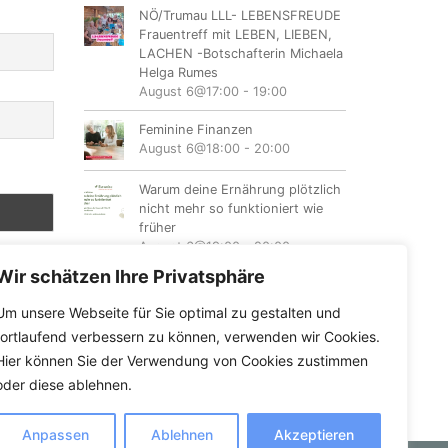
NÖ/Trumau LLL- LEBENSFREUDE
Frauentreff mit LEBEN, LIEBEN,
LACHEN -Botschafterin Michaela
Helga Rumes
August 6@17:00
-
19:00
Feminine Finanzen
August 6@18:00
-
20:00
Warum deine Ernährung plötzlich
nicht mehr so funktioniert wie
früher
August 6@19:00
-
20:00
Wir schätzen Ihre Privatsphäre
Hike & Learn Bergcamp für
Frauen in den Schladminger
Um unsere Webseite für Sie optimal zu gestalten und
Tauern
fortlaufend verbessern zu können, verwenden wir Cookies.
August 7
-
August 9
Hier können Sie der Verwendung von Cookies zustimmen
oder diese ablehnen.
Anpassen
Ablehnen
Akzeptieren