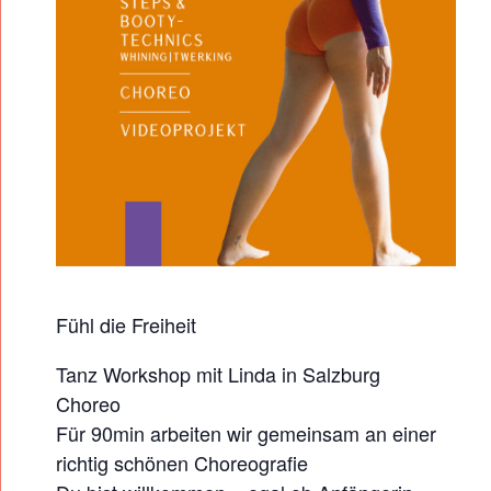
A
N
C
E
H
A
L
L
T
A
Fühl die Freiheit
N
Z
Tanz Workshop mit Linda in Salzburg
W
Choreo
Für 90min arbeiten wir gemeinsam an einer
O
richtig schönen Choreografie
R