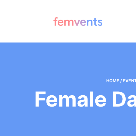
HOME
/
EVEN
Female D