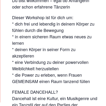
Du bist willkommen – egal ob Anfängerin
K
oder schon erfahrene Tänzerin
S
H
Dieser Workshop ist für dich um:
O
* dich frei und lebendig in deinem Körper zu
fühlen durch die Bewegung
P
* in einem sicheren Raum etwas neues zu
lernen
* deinen Körper in seiner Form zu
akzeptieren
* eine Verbindung zu deiner powervollen
Weiblichkeit herzustellen
* die Power zu erleben, wenn Frauen
GEMEINSAM einen Raum tanzend füllen
FEMALE DANCEHALL?
Dancehall ist eine Kultur, ein Musikgenre und
ein Tanzstil der auf den Parties der