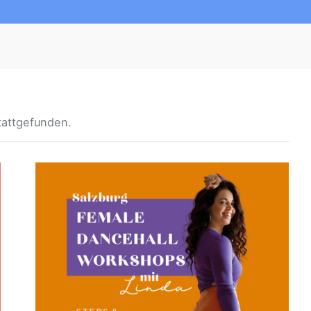
tattgefunden.
F
E
M
A
L
E
D