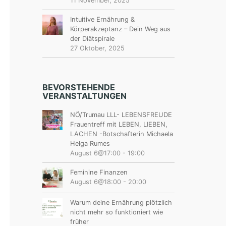
11 November, 2025
Intuitive Ernährung &
Körperakzeptanz – Dein Weg aus
der Diätspirale
27 Oktober, 2025
BEVORSTEHENDE
VERANSTALTUNGEN
NÖ/Trumau LLL- LEBENSFREUDE
Frauentreff mit LEBEN, LIEBEN,
LACHEN -Botschafterin Michaela
Helga Rumes
August 6@17:00
-
19:00
Feminine Finanzen
August 6@18:00
-
20:00
Warum deine Ernährung plötzlich
nicht mehr so funktioniert wie
früher