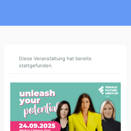
Diese Veranstaltung hat bereits
stattgefunden.
F
E
M
A
L
E