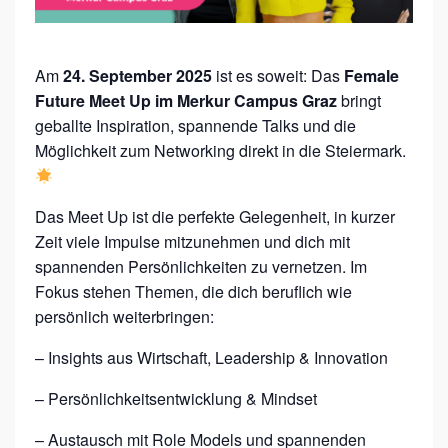
F
U
Am
24. September 2025
ist es soweit: Das
Female
T
Future Meet Up im Merkur Campus Graz
bringt
U
geballte Inspiration, spannende Talks und die
R
Möglichkeit zum Networking direkt in die Steiermark.
E
M
Das Meet Up ist die perfekte Gelegenheit, in kurzer
E
Zeit viele Impulse mitzunehmen und dich mit
E
spannenden Persönlichkeiten zu vernetzen. Im
Fokus stehen Themen, die dich beruflich wie
T
persönlich weiterbringen:
U
P
– Insights aus Wirtschaft, Leadership & Innovation
G
– Persönlichkeitsentwicklung & Mindset
R
– Austausch mit Role Models und spannenden