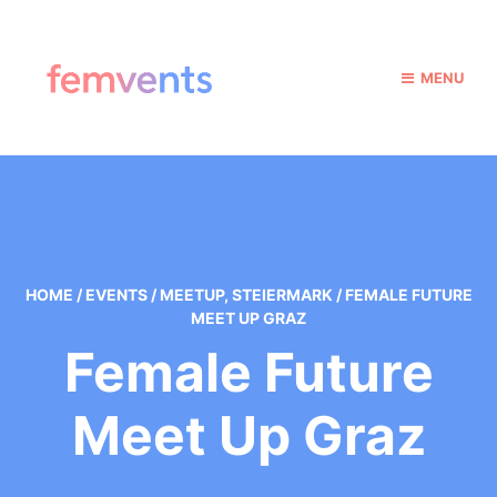
MENU
HOME
/
EVENTS
/
MEETUP
,
STEIERMARK
/
FEMALE FUTURE
MEET UP GRAZ
Female Future
Meet Up Graz