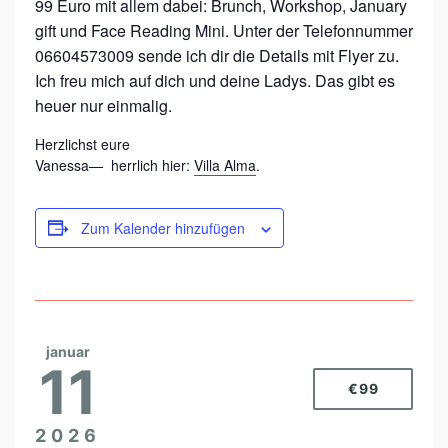
99 Euro mit allem dabei: Brunch, Workshop, January
Y
gift und Face Reading Mini. Unter der Telefonnummer
W
06604573009 sende ich dir die Details mit Flyer zu.
Ich freu mich auf dich und deine Ladys. Das gibt es
O
heuer nur einmalig.
R
K
Herzlichst eure
Vanessa—
herrlich hier:
Villa Alma
.
S
H
Zum Kalender hinzufügen
O
P
januar
11
€99
2026