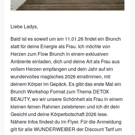
H
–
M
Liebe Ladys,
I
Bald ist es soweit um am 11.01.26 findet ein Brunch
T
statt für deine Energie als Frau. Ich möchte von
D
Herzen zum Flow Brunch in einem exklusiven
E
Ambiente einladen, dich und deine Art als Frau aus
vollem Herzen empfangen und dein Jahr auf ein
T
wundervolles magisches 2026 einstimmen, mit
O
deinem Körper im Gepäck. Es gibt das erste Mal ein
X
Brunch Workshop Format zum Thema DETOX
B
BEAUTY, wo wir unsere Schönheit als Frau in einem
E
kleinen feinen Rahmen zelebrieren und ich dir dein
Gesicht und deine Körperbotschaft 2026 lese.
A
Nähere Infos findest du im Flyer. Für die Anmeldung
U
gilt für alle WUNDERWEIBER der Discount Tarif um
T