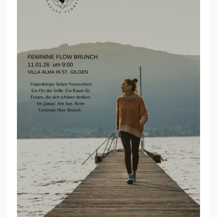
M
I
N
I
N
E
F
L
O
W
B
R
U
N
C