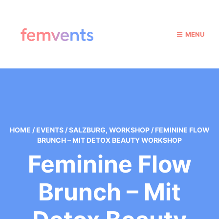
MENU
HOME
/
EVENTS
/
SALZBURG
,
WORKSHOP
/
FEMININE FLOW
BRUNCH – MIT DETOX BEAUTY WORKSHOP
Feminine Flow
Brunch – Mit