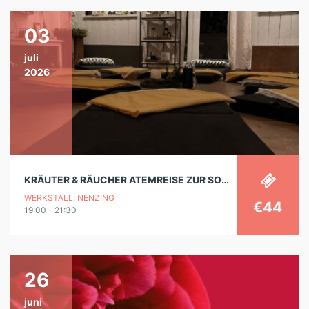
03
juli
2026
KRÄUTER & RÄUCHER ATEMREISE ZUR SOMMERZEIT
WERKSTALL, NENZING
€44
19:00 - 21:30
26
juni