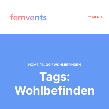
MENU
HOME
/
BLOG
/
WOHLBEFINDEN
Tags:
Wohlbefinden