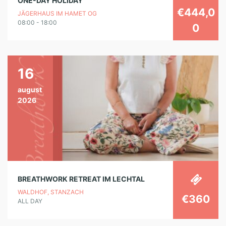
ONE-DAY HOLIDAY
€444,0
JÄGERHAUS IM HAMET OG
08:00 - 18:00
0
16
august
2026
BREATHWORK RETREAT IM LECHTAL
WALDHOF, STANZACH
€360
ALL DAY