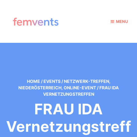
MENU
HOME
/
EVENTS
/
NETZWERK-TREFFEN
,
NIEDERÖSTERREICH
,
ONLINE-EVENT
/
FRAU IDA
VERNETZUNGSTREFFEN
FRAU IDA
Vernetzungstreff