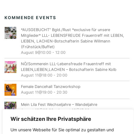
KOMMENDE EVENTS
*AUSGEBUCHT“ Bgld./Rust *exclusive für unsere
Mitglieder* LLL- LEBENSFREUDE Frauentreff mit LEBEN,
LIEBEN, LACHEN-Botschafterin Sabine Willmann
(Frühstück/Buffet)
August 9@10:00
-
12:00
NÖ/Sommerein LLL-Lebensfreude Frauentreff mit
LEBEN,LIEBEN,LACHEN – Botschafterin Sabine Kolb
August 11@18:00
-
20:00
Female Dancehall Tanzworkshop
August 11@19:00
-
20:30
Mein Lila Fest Wechseljahre – Wandeljahre
August 12@08:00
-
August 16@17:00
Wir schätzen Ihre Privatsphäre
Um unsere Webseite für Sie optimal zu gestalten und