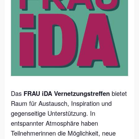
U
I
D
A
V
E
R
N
E
T
Das
FRAU iDA Vernetzungstreffen
bietet
Z
Raum für Austausch, Inspiration und
U
gegenseitige Unterstützung. In
N
entspannter Atmosphäre haben
G
Teilnehmerinnen die Möglichkeit, neue
S