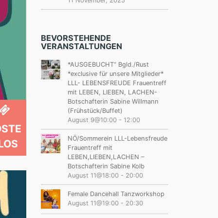
11 November, 2025
BEVORSTEHENDE
VERANSTALTUNGEN
*AUSGEBUCHT“ Bgld./Rust
*exclusive für unsere Mitglieder*
LLL- LEBENSFREUDE Frauentreff
mit LEBEN, LIEBEN, LACHEN-
Botschafterin Sabine Willmann
(Frühstück/Buffet)
August 9@10:00
-
12:00
OSTE
NÖ/Sommerein LLL-Lebensfreude
LOS
Frauentreff mit
LEBEN,LIEBEN,LACHEN –
Botschafterin Sabine Kolb
August 11@18:00
-
20:00
Female Dancehall Tanzworkshop
August 11@19:00
-
20:30