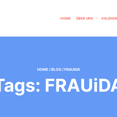
HOME
ÜBER UNS
KALEND
HOME
/
BLOG
/
FRAUIDA
Tags: FRAUiD