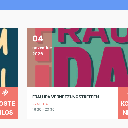
04
november
2026
FRAU IDA VERNETZUNGSTREFFEN
OSTE
K
FRAU IDA
18:30 - 20:30
NLOS
N