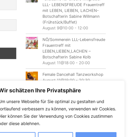
LLL- LEBENSFREUDE Frauentreff
mit LEBEN, LIEBEN, LACHEN-
Botschafterin Sabine Willmann
(Frühstück/Buffet)
August 9@10:00
-
12:00
NÖ/Sommerein LLL-Lebensfreude
Frauentreff mit
LEBEN,LIEBEN,LACHEN –
Botschafterin Sabine Kolb
August 11@18:00
-
20:00
Female Dancehall Tanzworkshop
August 11@19:00
-
20:30
Wir schätzen Ihre Privatsphäre
Mein Lila Fest Wechseljahre –
Wandeljahre
Um unsere Webseite für Sie optimal zu gestalten und
August 12@08:00
-
August
fortlaufend verbessern zu können, verwenden wir Cookies.
16@17:00
Hier können Sie der Verwendung von Cookies zustimmen
oder diese ablehnen.