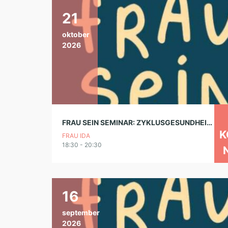
21
oktober
2026
FRAU SEIN SEMINAR: ZYKLUSGESUNDHEIT UND HORMONFREIE VERHÜTUNG
K
FRAU IDA
18:30 - 20:30
16
september
2026