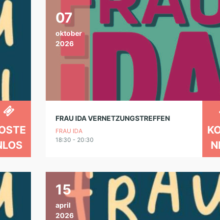
07
oktober
2026
FRAU IDA VERNETZUNGSTREFFEN
OSTE
K
FRAU IDA
18:30 - 20:30
NLOS
N
15
april
2026