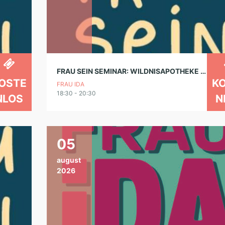
FRAU SEIN SEMINAR: WILDNISAPOTHEKE – HAUSMITTEL FÜR MAMA UND KIND
OSTE
K
FRAU IDA
18:30 - 20:30
NLOS
N
05
august
2026