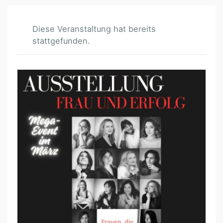
Diese Veranstaltung hat bereits
stattgefunden.
„
F
R
A
U
E
N
&
E
R