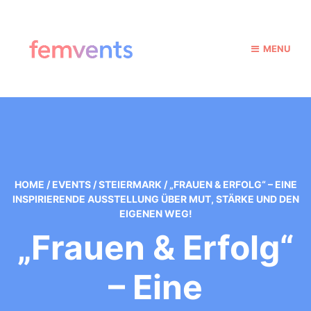
MENU
HOME
/
EVENTS
/
STEIERMARK
/
„FRAUEN & ERFOLG“ – EINE
INSPIRIERENDE AUSSTELLUNG ÜBER MUT, STÄRKE UND DEN
EIGENEN WEG!
„Frauen & Erfolg“
– Eine