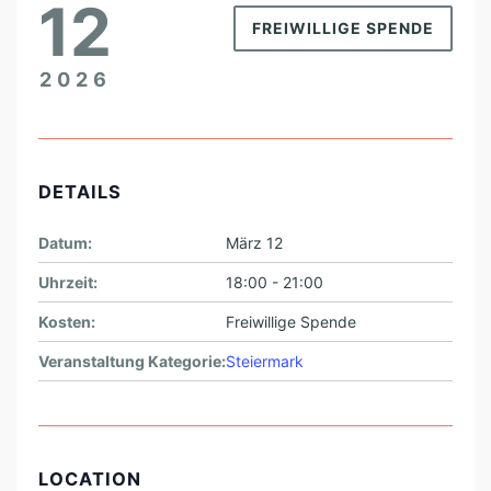
12
L
FREIWILLIGE SPENDE
U
N
2026
G
Ü
B
DETAILS
E
R
Datum:
März 12
M
Uhrzeit:
18:00 - 21:00
U
Kosten:
Freiwillige Spende
T
Veranstaltung Kategorie:
Steiermark
,
S
T
Ä
LOCATION