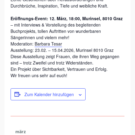
R
Durchbrüche, Inspiration, Tiefe und weibliche Kraft.
I
Eröffnungs-Event: 12. März, 18:00, Murinsel, 8010 Graz
E
– mit Interviews & Vorstellung des begleitenden
R
Buchprojekts, tollen Auftritten von wunderbaren
E
Sängerinnen und vielem mehr!
Moderation:
Barbara Tesar
N
Ausstellung: 23.02. – 15.04.2026, Murinsel 8010 Graz
D
Diese Ausstellung zeigt Frauen, die ihren Weg gegangen
sind – trotz Zweifel und trotz Widerständen.
E
Ein Projekt über Sichtbarkeit, Vertrauen und Erfolg.
A
Wir freuen uns sehr auf euch!
U
S
Zum Kalender hinzufügen
S
T
E
L
märz