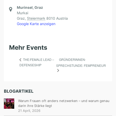
R
Murinsel, Graz
K
Murkai
E
Graz
,
Steiermark
8010
Austria
Google Karte anzeigen
U
N
D
Mehr Events
D
E
GRÜNDERINNEN-
THE:FEMALE LEAD –
N
DEFENSESHIP
SPRECHSTUNDE: FEMPRENEUR
E
I
G
BLOGARTIKEL
E
Warum Frauen oft anders netzwerken – und warum genau
N
darin ihre Stärke liegt
E
21 April, 2026