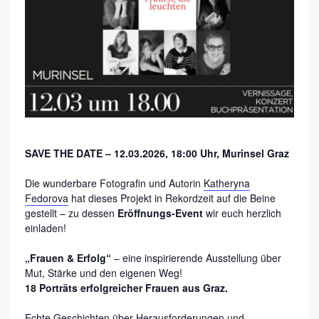
F
O
L
G
“
–
E
I
SAVE THE DATE – 12.03.2026, 18:00 Uhr, Murinsel Graz
N
Die wunderbare Fotografin und Autorin
Katheryna
E
Fedorova
hat dieses Projekt in Rekordzeit auf die Beine
gestellt – zu dessen
Eröffnungs-Event
wir euch herzlich
I
einladen!
N
S
„Frauen & Erfolg“
– eine inspirierende Ausstellung über
Mut, Stärke und den eigenen Weg!
P
18 Porträts erfolgreicher Frauen aus Graz.
I
Echte Geschichten über Herausforderungen und