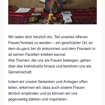
E
N
K
R
E
Wir laden dich herzlich ein, Teil unseres offenen
I
Frauen*kreises zu werden – ein geschützter Ort, an
S
dem du ganz bei dir ankommen und dein Frausein in
–
all seinen Facetten erleben kannst.
Alle Themen, die uns als Frauen bewegen, gehen
R
über das Individuelle hinaus und berühren uns als
A
Gemeinschaft.
U
Indem wir unsere Gedanken und Anliegen offen
M
teilen, erkennen wir, dass auch andere Frauen
U
ähnlich empfinden und so können wir uns
N
gegenseitig stärken und inspirieren.
D