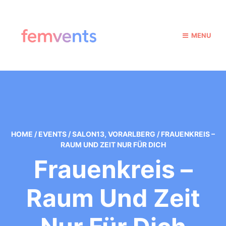
MENU
HOME
/
EVENTS
/
SALON13
,
VORARLBERG
/
FRAUENKREIS –
RAUM UND ZEIT NUR FÜR DICH
Frauenkreis –
Raum Und Zeit