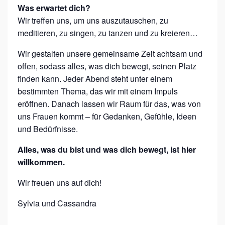
Was erwartet dich?
Z
Wir treffen uns, um uns auszutauschen, zu
E
meditieren, zu singen, zu tanzen und zu kreieren…
I
Wir gestalten unsere gemeinsame Zeit achtsam und
T
offen, sodass alles, was dich bewegt, seinen Platz
N
finden kann. Jeder Abend steht unter einem
U
bestimmten Thema, das wir mit einem Impuls
R
eröffnen. Danach lassen wir Raum für das, was von
uns Frauen kommt – für Gedanken, Gefühle, Ideen
F
und Bedürfnisse.
Ü
R
Alles, was du bist und was dich bewegt, ist hier
willkommen.
D
I
Wir freuen uns auf dich!
C
Sylvia und Cassandra
H