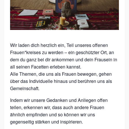
E
N
K
R
E
Wir laden dich herzlich ein, Teil unseres offenen
I
Frauen*kreises zu werden – ein geschützter Ort, an
S
dem du ganz bei dir ankommen und dein Frausein in
–
all seinen Facetten erleben kannst.
Alle Themen, die uns als Frauen bewegen, gehen
R
über das Individuelle hinaus und berühren uns als
A
Gemeinschaft.
U
Indem wir unsere Gedanken und Anliegen offen
M
teilen, erkennen wir, dass auch andere Frauen
U
ähnlich empfinden und so können wir uns
N
gegenseitig stärken und inspirieren.
D