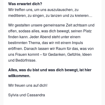
Was erwartet dich?
Z
Wir treffen uns, um uns auszutauschen, zu
E
meditieren, zu singen, zu tanzen und zu kreieren…
I
Wir gestalten unsere gemeinsame Zeit achtsam und
T
offen, sodass alles, was dich bewegt, seinen Platz
N
finden kann. Jeder Abend steht unter einem
U
bestimmten Thema, das wir mit einem Impuls
R
eröffnen. Danach lassen wir Raum für das, was von
uns Frauen kommt – für Gedanken, Gefühle, Ideen
F
und Bedürfnisse.
Ü
R
Alles, was du bist und was dich bewegt, ist hier
willkommen.
D
I
Wir freuen uns auf dich!
C
Sylvia und Cassandra
H