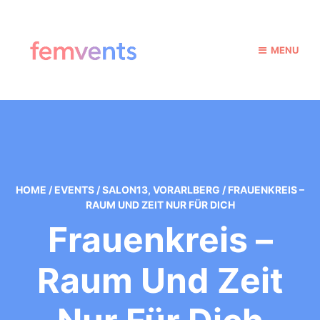
MENU
HOME
/
EVENTS
/
SALON13
,
VORARLBERG
/
FRAUENKREIS –
RAUM UND ZEIT NUR FÜR DICH
Frauenkreis –
Raum Und Zeit