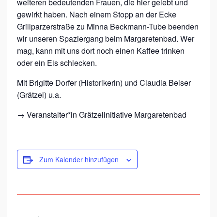
weiteren bedeutenden Frauen, die hier gelebt und
E
gewirkt haben. Nach einem Stopp an der Ecke
R
Grillparzerstraße zu Minna Beckmann-Tube beenden
wir unseren Spaziergang beim Margaretenbad. Wer
G
mag, kann mit uns dort noch einen Kaffee trinken
A
oder ein Eis schlecken.
N
Mit Brigitte Dorfer (Historikerin) und Claudia Beiser
G
(Grätzel) u.a.
→ Veranstalter*in
Grätzelinitiative Margaretenbad
Zum Kalender hinzufügen