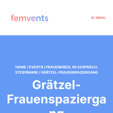
MENU
HOME
/
EVENTS
/
FRAUENKREIS
,
IM GESPRÄCH
,
STEIERMARK
/
GRÄTZEL-FRAUENSPAZIERGANG
Grätzel-
Frauenspazierga