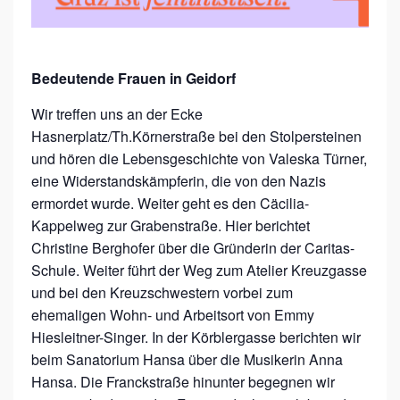
Z
E
L
Bedeutende Frauen in Geidorf
-
Wir treffen uns an der Ecke
F
Hasnerplatz/Th.Körnerstraße bei den Stolpersteinen
R
und hören die Lebensgeschichte von Valeska Türner,
A
eine Widerstandskämpferin, die von den Nazis
ermordet wurde. Weiter geht es den Cäcilia-
U
Kappelweg zur Grabenstraße. Hier berichtet
E
Christine Berghofer über die Gründerin der Caritas-
N
Schule. Weiter führt der Weg zum Atelier Kreuzgasse
S
und bei den Kreuzschwestern vorbei zum
P
ehemaligen Wohn- und Arbeitsort von Emmy
Hiesleitner-Singer. In der Körblergasse berichten wir
A
beim Sanatorium Hansa über die Musikerin Anna
Z
Hansa. Die Franckstraße hinunter begegnen wir
I