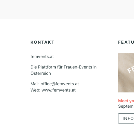
KONTAKT
FEAT
femvents.at
Die Plattform für Frauen-Events in
Österreich
Mail: office@femvents.at
Web: www.femvents.at
Meet yo
Septem
INFO