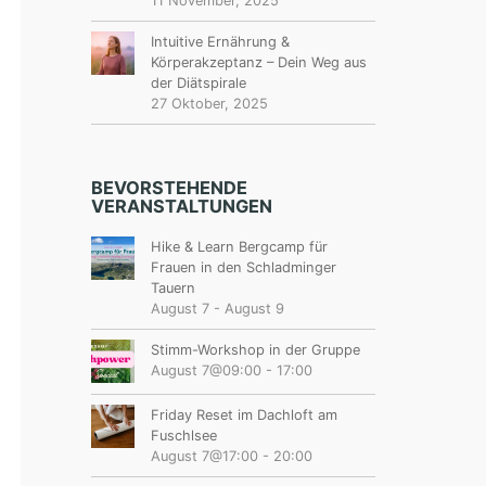
11 November, 2025
Intuitive Ernährung &
Körperakzeptanz – Dein Weg aus
der Diätspirale
27 Oktober, 2025
BEVORSTEHENDE
VERANSTALTUNGEN
Hike & Learn Bergcamp für
Frauen in den Schladminger
Tauern
August 7
-
August 9
Stimm-Workshop in der Gruppe
August 7@09:00
-
17:00
Friday Reset im Dachloft am
Fuschlsee
August 7@17:00
-
20:00