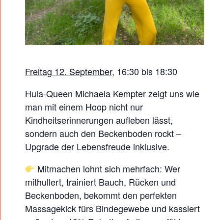
F
Ü
R
D
E
Freitag 12. September
, 16:30 bis 18:30
N
B
Hula-Queen Michaela Kempter zeigt uns wie
E
man mit einem Hoop nicht nur
Kindheitserinnerungen aufleben lässt,
C
sondern auch den Beckenboden rockt –
K
Upgrade der Lebensfreude inklusive.
E
N
Mitmachen lohnt sich mehrfach: Wer
B
mithullert, trainiert Bauch, Rücken und
O
Beckenboden, bekommt den perfekten
Massagekick fürs Bindegewebe und kassiert
D