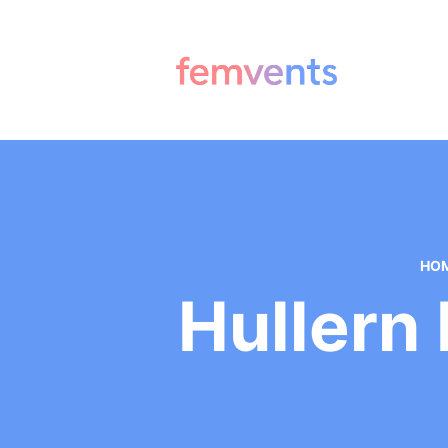
HO
Hullern