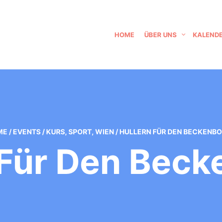
HOME
ÜBER UNS
KALEND
ME
/
EVENTS
/
KURS
,
SPORT
,
WIEN
/
HULLERN FÜR DEN BECKENB
 Für Den Bec