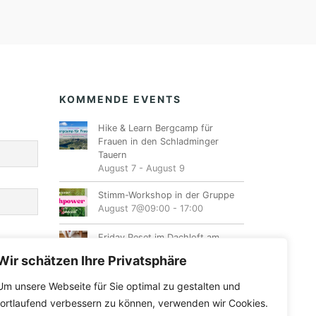
KOMMENDE EVENTS
Hike & Learn Bergcamp für
Frauen in den Schladminger
Tauern
August 7
-
August 9
Stimm-Workshop in der Gruppe
August 7@09:00
-
17:00
Friday Reset im Dachloft am
Fuschlsee
Wir schätzen Ihre Privatsphäre
August 7@17:00
-
20:00
Um unsere Webseite für Sie optimal zu gestalten und
Ladies Night
fortlaufend verbessern zu können, verwenden wir Cookies.
August 7@19:00
-
23:00