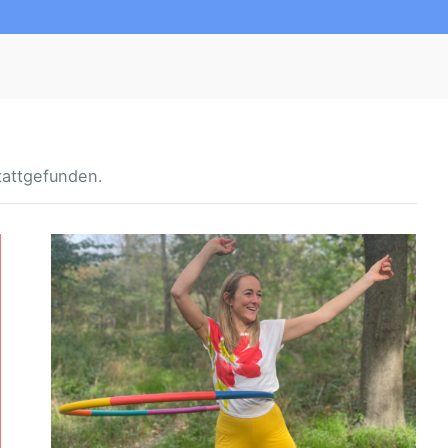
tattgefunden.
H
U
L
L
E
R
N