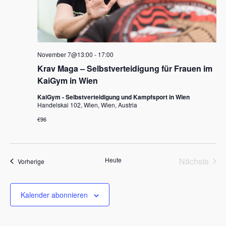
November 7@13:00
-
17:00
Krav Maga – Selbstverteidigung für Frauen im
KaiGym in Wien
KaiGym - Selbstverteidigung und Kampfsport in Wien
Handelskai 102, Wien, Wien, Austria
€96
Heute
Nächste
Veranstaltungen
Vorherige
Veransta
Kalender abonnieren