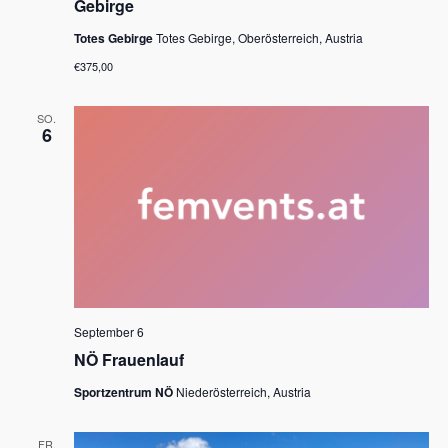
Gebirge
,
N
Totes Gebirge
Totes Gebirge, Oberösterreich, Austria
€375,00
a
v
SO.
6
i
g
a
t
i
o
September 6
n
NÖ Frauenlauf
Sportzentrum NÖ
Niederösterreich, Austria
FR.