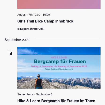
a
e
v
u
August 17@10:00
-
16:00
i
Girls Trail Bike Camp Innsbruck
n
g
d
Bikepark Innsbruck
a
t
A
September 2026
i
n
o
FR.
s
4
n
i
c
h
t
e
September 4
-
September 6
n
Hike & Learn Bergcamp für Frauen im Toten