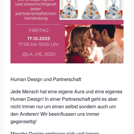
E
S
I
G
N
&
P
A
R
Human Design und Partnerschaft
T
Jede Mensch hat eine eigene Aura und eine eigenes
N
Human Design! In einer Partnerschaft geht es aber
E
nicht immer nur um einen selbst sondern auch um
den Anderen! Wir beeinflussen uns immer
R
gegenseitig!
S
Manche Design ergänzen sich und lernen