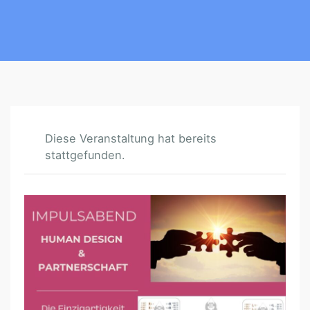
Diese Veranstaltung hat bereits
stattgefunden.
H
U
M
A
N
D