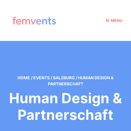
MENU
HOME
/
EVENTS
/
SALZBURG
/
HUMAN DESIGN &
PARTNERSCHAFT
Human Design &
Partnerschaft