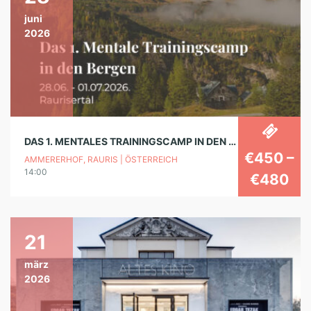
juni
2026
DAS 1. MENTALES TRAININGSCAMP IN DEN BERGEN
€450 –
AMMERERHOF, RAURIS | ÖSTERREICH
14:00
€480
21
märz
2026