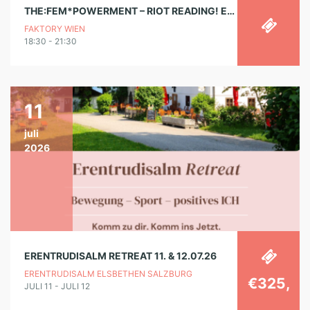
THE:FEM*POWERMENT – RIOT READING! ERZÄHL MIR DEIN FEMINISTISCHES BUCH
FAKTORY WIEN
18:30 - 21:30
11
juli
2026
ERENTRUDISALM RETREAT 11. & 12.07.26
ERENTRUDISALM ELSBETHEN SALZBURG
€325,
JULI 11 - JULI 12