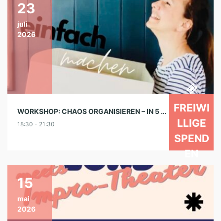
23
juli
2026
FREIWI
WORKSHOP: CHAOS ORGANISIEREN – IN 5 EINFACHEN SCHRITTEN
LLIGE
18:30 - 21:30
SPEND
EN
15
mai
2026