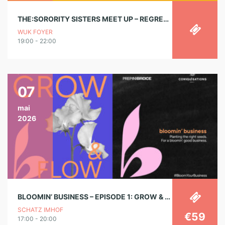
THE:SORORITY SISTERS MEET UP – REGRETTING MOTHERHOOD
WUK FOYER
19:00 - 22:00
07
mai
2026
BLOOMIN’ BUSINESS – EPISODE 1: GROW & FLOW
SCHATZ IMHOF
€59
17:00 - 20:00