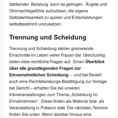
stärkender Beratung kann es gelingen, Ängste und
D
Ohnmachtsgefühle aufzulösen, die eigene
U
Selbstwirksamkeit zu spüren und Entscheidungen
N
selbstbestimmt umzusetzen.
G
Trennung und Scheidung
.
R
Trennung und Scheidung stellen gravierende
E
Einschnitte im Leben vieler Frauen dar. Gleichzeitig
C
treten viele rechtliche Fragen auf. Einen
Überblick
über alle grundlegenden Fragen zur
H
Einvernehmlichen Scheidung
– und bei Bedarf
T
auch eine Rechtsberatungs-Bestätigung zur Vorlage
S
bei Gericht – erhalten Sie bei unseren
I
Infoveranstaltungen zum Thema „Scheidung im
N
Einvernehmen“. Diese finden als Webinar bzw. als
Veranstaltung in Präsenz statt. Die nächsten Termine
F
finden Sie unten. Wenn darüber hinaus eine
O