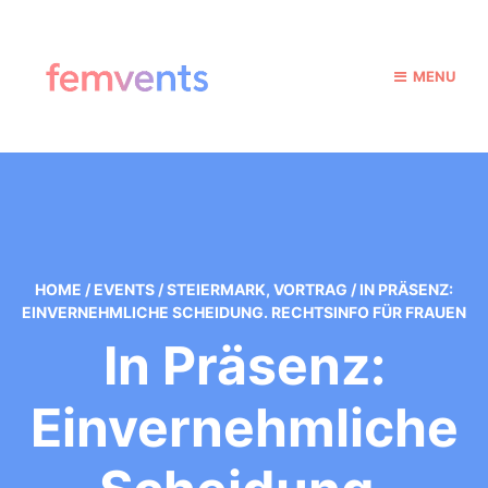
MENU
HOME
/
EVENTS
/
STEIERMARK
,
VORTRAG
/
IN PRÄSENZ:
EINVERNEHMLICHE SCHEIDUNG. RECHTSINFO FÜR FRAUEN
In Präsenz:
Einvernehmliche