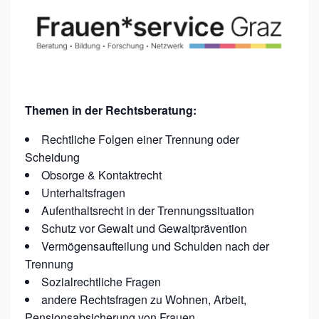
I
N
P
R
Ä
Themen in der Rechtsberatung:
S
E
Rechtliche Folgen einer Trennung oder
Scheidung
N
Obsorge & Kontaktrecht
Z
Unterhaltsfragen
:
Aufenthaltsrecht in der Trennungssituation
E
Schutz vor Gewalt und Gewaltprävention
I
Vermögensaufteilung und Schulden nach der
Trennung
N
Sozialrechtliche Fragen
V
andere Rechtsfragen zu Wohnen, Arbeit,
E
Pensionsabsicherung von Frauen ….