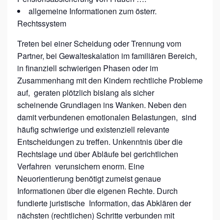
R
allgemeine Informationen zum österr.
N
Rechtssystem
E
Treten bei einer Scheidung oder Trennung vom
H
Partner, bei Gewalteskalation im familiären Bereich,
M
in finanziell schwierigen Phasen oder im
Zusammenhang mit den Kindern rechtliche Probleme
L
auf, geraten plötzlich bislang als sicher
I
scheinende Grundlagen ins Wanken. Neben den
C
damit verbundenen emotionalen Belastungen, sind
H
häufig schwierige und existenziell relevante
E
Entscheidungen zu treffen. Unkenntnis über die
Rechtslage und über Abläufe bei gerichtlichen
S
Verfahren verunsichern enorm. Eine
C
Neuorientierung benötigt zumeist genaue
H
Informationen über die eigenen Rechte. Durch
E
fundierte juristische Information, das Abklären der
I
nächsten (rechtlichen) Schritte verbunden mit