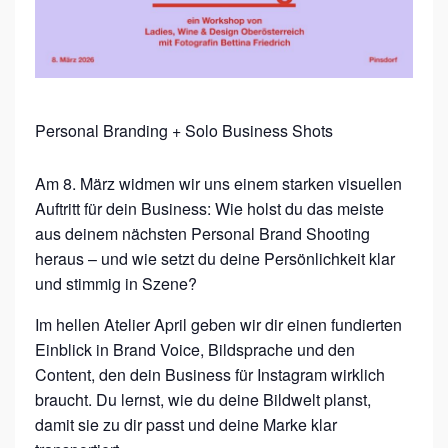
E
S
,
W
Personal Branding + Solo Business Shots
I
N
Am 8. März widmen wir uns einem starken visuellen
E
Auftritt für dein Business: Wie holst du das meiste
&
aus deinem nächsten Personal Brand Shooting
heraus – und wie setzt du deine Persönlichkeit klar
D
und stimmig in Szene?
E
S
Im hellen Atelier April geben wir dir einen fundierten
Einblick in Brand Voice, Bildsprache und den
I
Content, den dein Business für Instagram wirklich
G
braucht. Du lernst, wie du deine Bildwelt planst,
N
damit sie zu dir passt und deine Marke klar
O