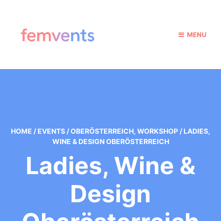
MENU
HOME
/
EVENTS
/
OBERÖSTERREICH
,
WORKSHOP
/
LADIES,
WINE & DESIGN OBERÖSTERREICH
Ladies, Wine &
Design