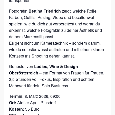
transportiert.
B
Fotografin
Bettina Friedrich
zeigt, welche Rolle
E
Farben, Outfits, Posing, Video und Locationwahl
R
spielen, wie du dich gut vorbereitest und woran du
Ö
erkennst, welche Fotograf:in zu deiner Ästhetik und
S
deinem Markenstil passt.
Es geht nicht um Kameratechnik – sondern darum,
T
wie du selbstbewusst auftreten und mit einem klaren
E
Konzept ins Shooting gehen kannst.
R
Gehostet von
Ladies, Wine & Design
R
Oberösterreich
– ein Format von Frauen für Frauen.
E
2,5 Stunden voll Fokus, Inspiration und echtem
I
Mehrwert für dein Solo Business.
C
Termin:
8. März 2026, 09:00
H
Ort:
Atelier April, Pinsdorf
Kosten:
35 Euro