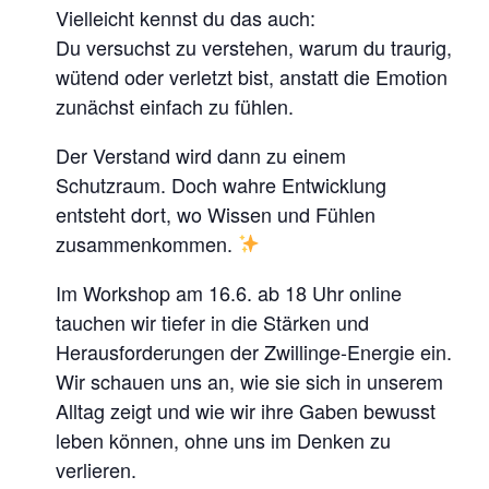
Vielleicht kennst du das auch:
M
Du versuchst zu verstehen, warum du traurig,
U
wütend oder verletzt bist, anstatt die Emotion
N
zunächst einfach zu fühlen.
I
Der Verstand wird dann zu einem
K
Schutzraum. Doch wahre Entwicklung
A
entsteht dort, wo Wissen und Fühlen
T
zusammenkommen.
I
O
Im Workshop am 16.6. ab 18 Uhr online
N
tauchen wir tiefer in die Stärken und
Herausforderungen der Zwillinge-Energie ein.
,
Wir schauen uns an, wie sie sich in unserem
W
Alltag zeigt und wie wir ihre Gaben bewusst
I
leben können, ohne uns im Denken zu
E
verlieren.
L