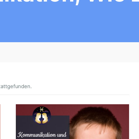
tattgefunden.
L
L
L
E