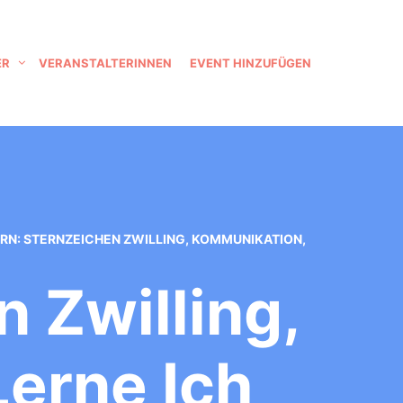
ER
VERANSTALTERINNEN
EVENT HINZUFÜGEN
RN: STERNZEICHEN ZWILLING, KOMMUNIKATION,
 Zwilling,
erne Ich