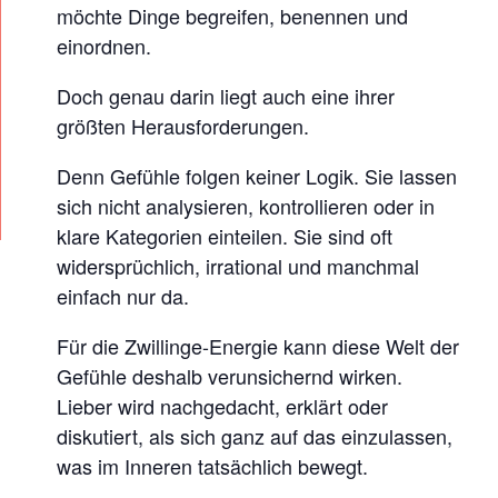
möchte Dinge begreifen, benennen und
H
einordnen.
E
N
Doch genau darin liegt auch eine ihrer
Z
größten Herausforderungen.
W
Denn Gefühle folgen keiner Logik. Sie lassen
I
sich nicht analysieren, kontrollieren oder in
L
klare Kategorien einteilen. Sie sind oft
L
widersprüchlich, irrational und manchmal
I
einfach nur da.
N
Für die Zwillinge-Energie kann diese Welt der
G
Gefühle deshalb verunsichernd wirken.
,
Lieber wird nachgedacht, erklärt oder
K
diskutiert, als sich ganz auf das einzulassen,
O
was im Inneren tatsächlich bewegt.
M