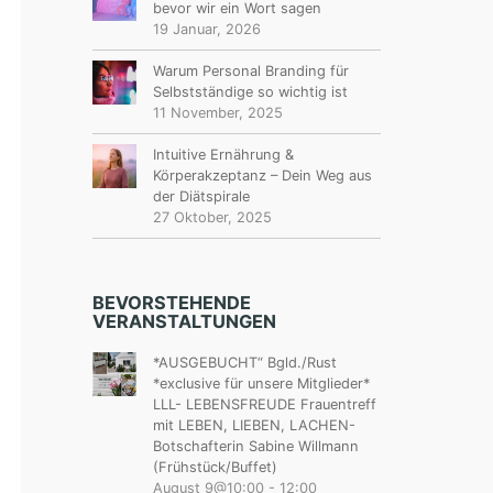
bevor wir ein Wort sagen
19 Januar, 2026
Warum Personal Branding für
Selbstständige so wichtig ist
11 November, 2025
Intuitive Ernährung &
Körperakzeptanz – Dein Weg aus
der Diätspirale
27 Oktober, 2025
BEVORSTEHENDE
VERANSTALTUNGEN
*AUSGEBUCHT“ Bgld./Rust
*exclusive für unsere Mitglieder*
LLL- LEBENSFREUDE Frauentreff
mit LEBEN, LIEBEN, LACHEN-
Botschafterin Sabine Willmann
(Frühstück/Buffet)
August 9@10:00
-
12:00