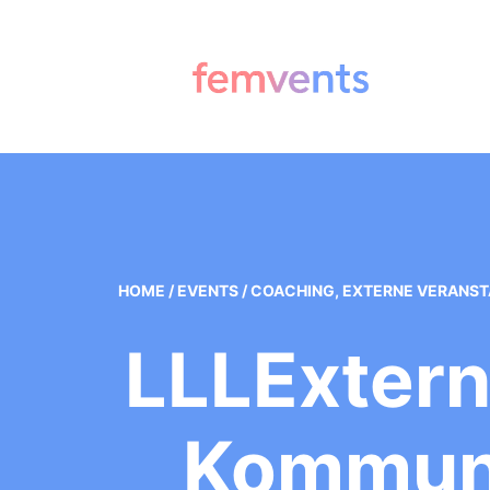
HOME
/
EVENTS
/
COACHING
,
EXTERNE VERANS
LLLExtern
Kommuni