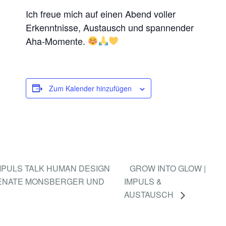
E
Ich freue mich auf einen Abend voller
Erkenntnisse, Austausch und spannender
R
Aha-Momente.
N
E
I
C
Zum Kalender hinzufügen
H
MPULS TALK HUMAN DESIGN
GROW INTO GLOW |
RENATE MONSBERGER UND
IMPULS &
AUSTAUSCH