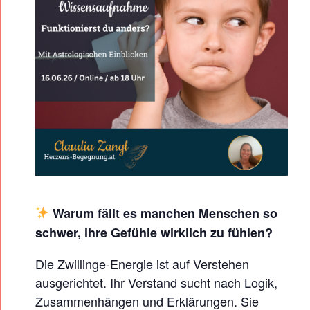
X
T
E
R
N
:
S
T
E
R
Warum fällt es manchen Menschen so
N
schwer, ihre Gefühle wirklich zu fühlen?
Z
E
Die Zwillinge-Energie ist auf Verstehen
ausgerichtet. Ihr Verstand sucht nach Logik,
I
Zusammenhängen und Erklärungen. Sie
C