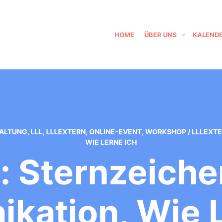
HOME
ÜBER UNS
KALEND
TALTUNG
,
LLL
,
LLLEXTERN
,
ONLINE-EVENT
,
WORKSHOP
/
LLLEXTE
WIE LERNE ICH
: Sternzeichen
kation, Wie L