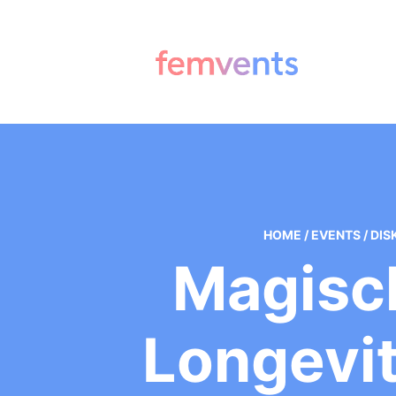
HOME
/
EVENTS
/
DIS
Magisc
Longevit