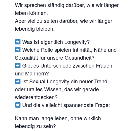
E
Wir sprechen ständig darüber, wie wir länger
X
leben können.
U
Aber viel zu selten darüber, wie wir länger
A
lebendig bleiben.
L
Was ist eigentlich Longevity?
L
Welche Rolle spielen Intimität, Nähe und
O
Sexualität für unsere Gesundheit?
N
Gibt es Unterschiede zwischen Frauen
G
und Männern?
E
Ist Sexual Longevity ein neuer Trend –
V
oder uraltes Wissen, das wir gerade
I
wiederentdecken?
Und die vielleicht spannendste Frage:
T
Y
Kann man lange leben, ohne wirklich
M
lebendig zu sein?