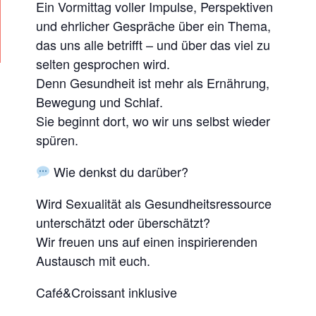
I
Ein Vormittag voller Impulse, Perspektiven
T
und ehrlicher Gespräche über ein Thema,
D
das uns alle betrifft – und über das viel zu
selten gesprochen wird.
R
Denn Gesundheit ist mehr als Ernährung,
.
Bewegung und Schlaf.
O
Sie beginnt dort, wo wir uns selbst wieder
L
spüren.
I
V
Wie denkst du darüber?
E
Wird Sexualität als Gesundheitsressource
R
unterschätzt oder überschätzt?
Y
Wir freuen uns auf einen inspirierenden
A
Austausch mit euch.
M
Café&Croissant inklusive
U