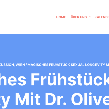
HOME
ÜBER UNS
KALEND
KUSSION
,
WIEN
/
MAGISCHES FRÜHSTÜCK SEXUAL LONGEVITY MIT
hes Frühstück
y Mit Dr. Oliv