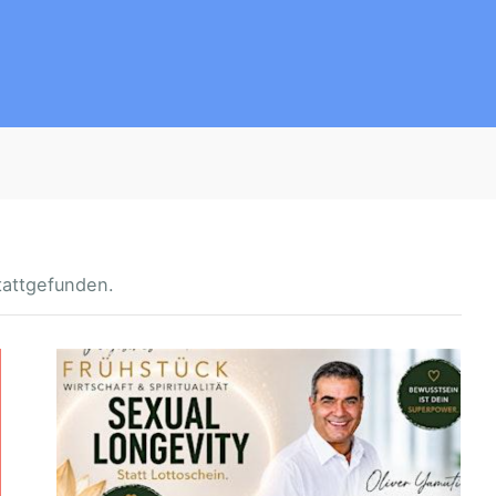
tattgefunden.
M
A
G
I