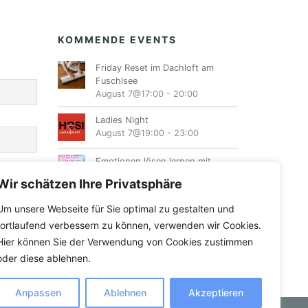
KOMMENDE EVENTS
Friday Reset im Dachloft am
Fuschlsee
August 7@17:00
-
20:00
Ladies Night
August 7@19:00
-
23:00
Emotionen lösen lernen mit
Energiearbeit
Wir schätzen Ihre Privatsphäre
August 8@10:00
-
16:00
Um unsere Webseite für Sie optimal zu gestalten und
Female Dancehall Tanzworkshop
fortlaufend verbessern zu können, verwenden wir Cookies.
August 8@10:30
-
12:00
Hier können Sie der Verwendung von Cookies zustimmen
oder diese ablehnen.
Anpassen
Ablehnen
Akzeptieren