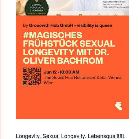
S
C
H
E
S
F
R
Ü
H
S
T
Ü
C
K
S
Longevity. Sexual Longevity. Lebensqualität.