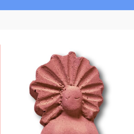
M
A
M
A
M
A
T
E
R
I