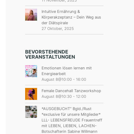
11 November, 2025
Intuitive Ernährung &
Körperakzeptanz – Dein Weg aus
der Diätspirale
27 Oktober, 2025
BEVORSTEHENDE
VERANSTALTUNGEN
Emotionen lösen lernen mit
Energiearbeit
August 8@10:00
-
16:00
Female Dancehall Tanzworkshop
August 8@10:30
-
12:00
*AUSGEBUCHT“ Bgld./Rust
*exclusive für unsere Mitglieder*
LLL- LEBENSFREUDE Frauentreff
mit LEBEN, LIEBEN, LACHEN-
Botschafterin Sabine Willmann