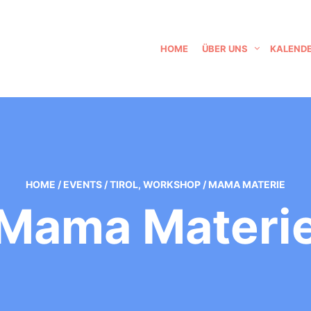
HOME
ÜBER UNS
KALEND
HOME
/
EVENTS
/
TIROL
,
WORKSHOP
/
MAMA MATERIE
Mama Materi