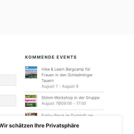
KOMMENDE EVENTS
Hike & Learn Bergcamp für
Frauen in den Schladminger
Tauern
August 7
-
August 9
Stimm-Workshop in der Gruppe
August 7@09:00
-
17:00
Friday Reset im Dachloft am
Fuschlsee
Wir schätzen Ihre Privatsphäre
August 7@17:00
-
20:00