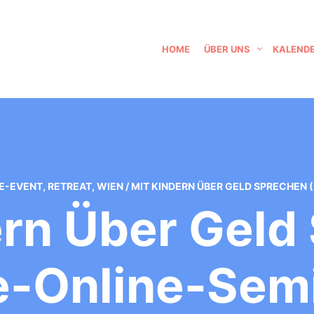
HOME
ÜBER UNS
KALEND
E-EVENT
,
RETREAT
,
WIEN
/
MIT KINDERN ÜBER GELD SPRECHEN 
ern Über Geld
e-Online-Sem