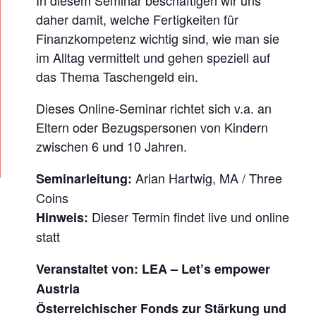
P
daher damit, welche Fertigkeiten für
R
Finanzkompetenz wichtig sind, wie man sie
E
im Alltag vermittelt und gehen speziell auf
C
das Thema Taschengeld ein.
H
E
Dieses Online-Seminar richtet sich v.a. an
Eltern oder Bezugspersonen von Kindern
N
zwischen 6 und 10 Jahren.
(
L
Arian Hartwig, MA / Three
Seminarleitung:
I
Coins
V
Dieser Termin findet live und online
Hinweis:
E
statt
-
Veranstaltet von:
LEA
–
Let’s empower
O
Austria
N
Österreichischer Fonds zur Stärkung und