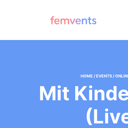
HOME
/
EVENTS
/
ONLIN
Mit Kind
(Liv