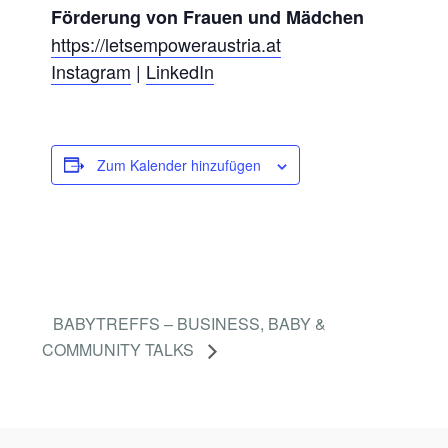
L
Förderung von Frauen und Mädchen
I
https://letsempoweraustria.at
N
Instagram
|
LinkedIn
E
-
S
Zum Kalender hinzufügen
E
M
I
N
A
BABYTREFFS – BUSINESS, BABY &
R
COMMUNITY TALKS
)