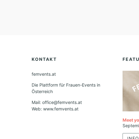
KONTAKT
FEAT
femvents.at
Die Plattform für Frauen-Events in
Österreich
Mail: office@femvents.at
Web: www.femvents.at
Meet yo
Septem
INFO