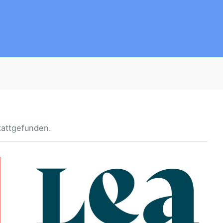
tattgefunden.
M
I
T
K