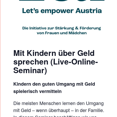
I
N
D
E
R
N
Ü
Mit Kindern über Geld
B
sprechen (Live-Online-
E
Seminar)
R
G
Kindern den guten Umgang mit Geld
E
spielerisch vermitteln
L
D
Die meisten Menschen lernen den Umgang
S
mit Geld – wenn überhaupt – in der Familie.
In diesem Seminar beschäftigen wir uns