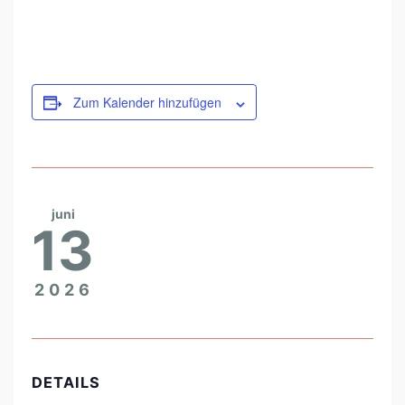
C
H
A
F
Zum Kalender hinzufügen
T
E
R
I
juni
N
13
Z
E
2026
H
R
A
DETAILS
D