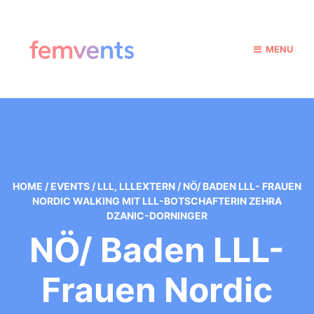
MENU
HOME
/
EVENTS
/
LLL
,
LLLEXTERN
/
NÖ/ BADEN LLL- FRAUEN
NORDIC WALKING MIT LLL-BOTSCHAFTERIN ZEHRA
DZANIC-DORNINGER
NÖ/ Baden LLL-
Frauen Nordic