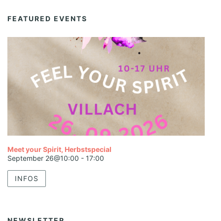
FEATURED EVENTS
Meet your Spirit, Herbstspecial
September 26@10:00
-
17:00
INFOS
NEWSLETTER