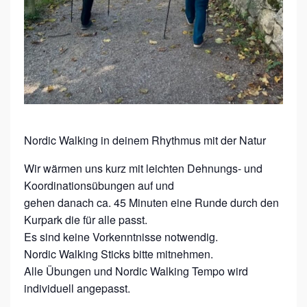
F
R
A
U
E
N
N
Nordic Walking in deinem Rhythmus mit der Natur
O
R
Wir wärmen uns kurz mit leichten Dehnungs- und
Koordinationsübungen auf und
D
gehen danach ca. 45 Minuten eine Runde durch den
I
Kurpark die für alle passt.
C
Es sind keine Vorkenntnisse notwendig.
W
Nordic Walking Sticks bitte mitnehmen.
A
Alle Übungen und Nordic Walking Tempo wird
individuell angepasst.
L