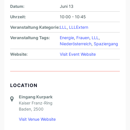
Z
Datum:
Juni 13
A
Uhrzeit:
10:00 - 10:45
N
Veranstaltung Kategorie:
LLL
,
LLLExtern
I
C
Veranstaltung Tags:
Energie
,
Frauen
,
LLL
,
Niederösterreich
,
Spaziergang
-
Website:
Visit Event Website
D
O
R
N
LOCATION
I
Eingang Kurpark
N
Kaiser Franz-Ring
G
Baden
,
2500
E
Visit Venue Website
R