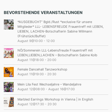
BEVORSTEHENDE VERANSTALTUNGEN
*AUSGEBUCHT“ Bgld./Rust *exclusive für unsere
Mitglieder* LLL- LEBENSFREUDE Frauentreff mit LEBEN,
LIEBEN, LACHEN-Botschafterin Sabine Willmann
(Frühstück/Buffet)
August 9@10:00
-
12:00
NÖ/Sommerein LLL-Lebensfreude Frauentreff mit
LEBEN,LIEBEN,LACHEN – Botschafterin Sabine Kolb
August 11@18:00
-
20:00
Female Dancehall Tanzworkshop
August 11@19:00
-
20:30
Mein Lila Fest Wechseljahre – Wandeljahre
August 12@08:00
-
August 16@17:00
Marbled Earrings Workshop in Vienna | in English
August 12@17:30
-
20:30