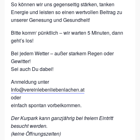
K
So können wir uns gegenseitig stärken, tanken
I
Energie und leisten so einen wertvollen Beitrag zu
unserer Genesung und Gesundheit!
N
G
Bitte komm‘ pünktlich – wir warten 5 Minuten, dann
M
geht’s los!
I
Bei jedem Wetter – außer starkem Regen oder
T
Gewitter!
L
Sei auch Du dabei!
L
Anmeldung unter
L
Info@vereinlebenliebenlachen.at
-
oder
B
einfach spontan vorbeikommen.
O
Der Kurpark kann ganzjährig bei freiem Eintritt
T
besucht werden.
S
(keine Öffnungszeiten)