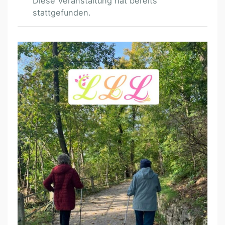
Diese Veranstaltung hat bereits
stattgefunden.
N
Ö
/
B
A
D
E
N
L
L
L
-