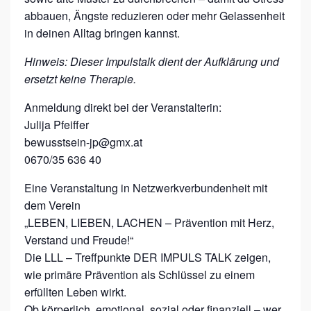
M
abbauen, Ängste reduzieren oder mehr Gelassenheit
P
in deinen Alltag bringen kannst.
U
Hinweis: Dieser Impulstalk dient der Aufklärung und
L
ersetzt keine Therapie.
S
T
Anmeldung direkt bei der Veranstalterin:
Julija Pfeiffer
A
bewusstsein-jp@gmx.at
L
0670/35 636 40
K
„
Eine Veranstaltung in Netzwerkverbundenheit mit
dem Verein
H
„LEBEN, LIEBEN, LACHEN – Prävention mit Herz,
Y
Verstand und Freude!“
P
Die LLL – Treffpunkte DER IMPULS TALK zeigen,
N
wie primäre Prävention als Schlüssel zu einem
O
erfüllten Leben wirkt.
Ob körperlich, emotional, sozial oder finanziell – wer