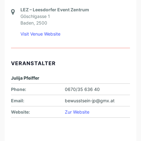
I
LEZ – Leesdorfer Event Zentrum
N
Göschlgasse 1
J
Baden
,
2500
U
Visit Venue Website
L
I
J
VERANSTALTER
A
P
Julija Pfeiffer
F
Phone:
0670/35 636 40
E
Email:
bewusstsein-jp@gmx.at
I
Website:
Zur Website
F
F
E