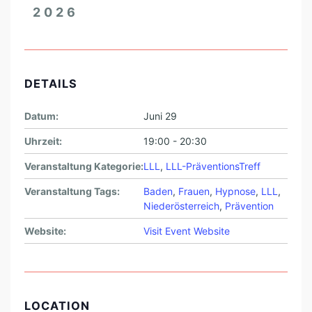
L
2026
L
L
-
DETAILS
I
M
Datum:
Juni 29
P
Uhrzeit:
19:00 - 20:30
U
Veranstaltung Kategorie:
LLL
,
LLL-PräventionsTreff
L
S
Veranstaltung Tags:
Baden
,
Frauen
,
Hypnose
,
LLL
,
Niederösterreich
,
Prävention
G
E
Website:
Visit Event Website
B
E
R
LOCATION