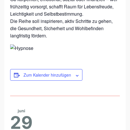
S
frühzeitig vorsorgt, schafft Raum für Lebensfreude,
E
Leichtigkeit und Selbstbestimmung.
V
Die Reihe soll inspirieren, aktiv Schritte zu gehen,
E
die Gesundheit, Sicherheit und Wohlbefinden
R
langfristig fördern.
S
T
E
H
Zum Kalender hinzufügen
E
N
“
M
juni
I
29
T