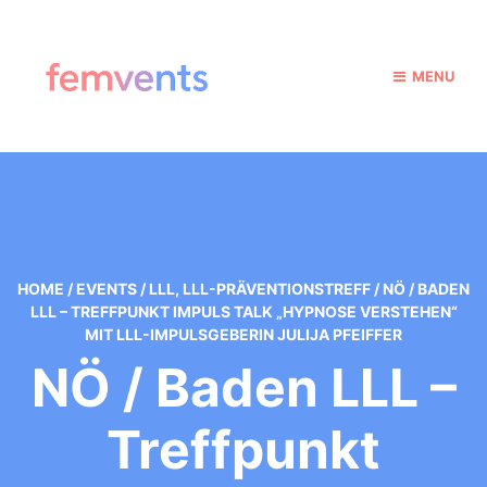
MENU
HOME
/
EVENTS
/
LLL
,
LLL-PRÄVENTIONSTREFF
/
NÖ / BADEN
LLL – TREFFPUNKT IMPULS TALK „HYPNOSE VERSTEHEN“
MIT LLL-IMPULSGEBERIN JULIJA PFEIFFER
NÖ / Baden LLL –
Treffpunkt