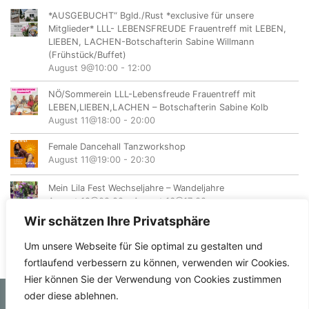
*AUSGEBUCHT“ Bgld./Rust *exclusive für unsere
Mitglieder* LLL- LEBENSFREUDE Frauentreff mit LEBEN,
LIEBEN, LACHEN-Botschafterin Sabine Willmann
(Frühstück/Buffet)
August 9@10:00
-
12:00
NÖ/Sommerein LLL-Lebensfreude Frauentreff mit
LEBEN,LIEBEN,LACHEN – Botschafterin Sabine Kolb
August 11@18:00
-
20:00
Female Dancehall Tanzworkshop
August 11@19:00
-
20:30
Mein Lila Fest Wechseljahre – Wandeljahre
August 12@08:00
-
August 16@17:00
Wir schätzen Ihre Privatsphäre
Um unsere Webseite für Sie optimal zu gestalten und
fortlaufend verbessern zu können, verwenden wir Cookies.
Hier können Sie der Verwendung von Cookies zustimmen
oder diese ablehnen.
© femvents.at