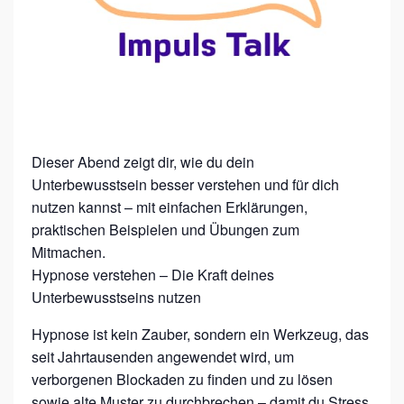
L
L
L
–
T
R
E
Dieser Abend zeigt dir, wie du dein
Unterbewusstsein besser verstehen und für dich
F
nutzen kannst – mit einfachen Erklärungen,
F
praktischen Beispielen und Übungen zum
P
Mitmachen.
U
Hypnose verstehen – Die Kraft deines
N
Unterbewusstseins nutzen
K
Hypnose ist kein Zauber, sondern ein Werkzeug, das
T
seit Jahrtausenden angewendet wird, um
I
verborgenen Blockaden zu finden und zu lösen
sowie alte Muster zu durchbrechen – damit du Stress