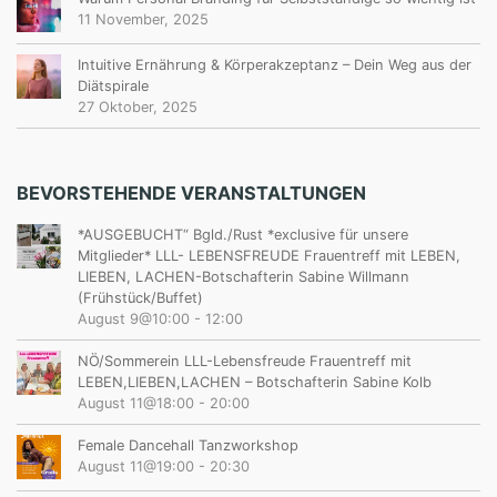
11 November, 2025
Intuitive Ernährung & Körperakzeptanz – Dein Weg aus der
Diätspirale
27 Oktober, 2025
BEVORSTEHENDE VERANSTALTUNGEN
*AUSGEBUCHT“ Bgld./Rust *exclusive für unsere
Mitglieder* LLL- LEBENSFREUDE Frauentreff mit LEBEN,
LIEBEN, LACHEN-Botschafterin Sabine Willmann
(Frühstück/Buffet)
August 9@10:00
-
12:00
NÖ/Sommerein LLL-Lebensfreude Frauentreff mit
LEBEN,LIEBEN,LACHEN – Botschafterin Sabine Kolb
August 11@18:00
-
20:00
Female Dancehall Tanzworkshop
August 11@19:00
-
20:30