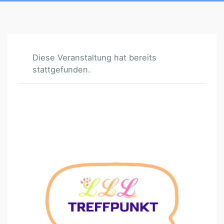
Diese Veranstaltung hat bereits
stattgefunden.
N
Ö
/
B
A
D
E
N