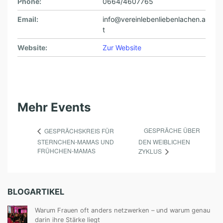
Phone:
0664/4607765
B
Email:
info@vereinlebenliebenlachen.a
O
t
T
Website:
Zur Website
S
C
H
A
Mehr Events
F
T
GESPRÄCHE ÜBER
GESPRÄCHSKREIS FÜR
STERNCHEN-MAMAS UND
DEN WEIBLICHEN
E
FRÜHCHEN-MAMAS
ZYKLUS
R
I
N
BLOGARTIKEL
N
Warum Frauen oft anders netzwerken – und warum genau
E
darin ihre Stärke liegt