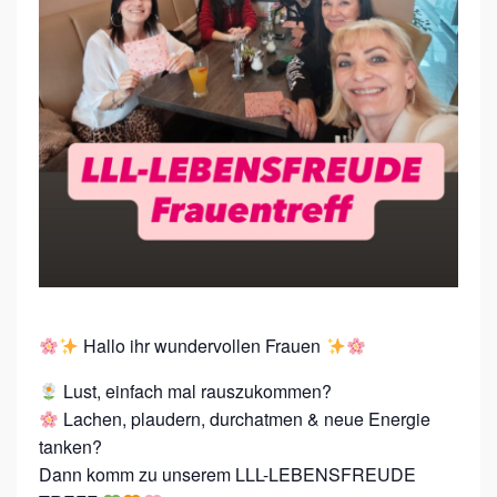
G
E
B
U
C
H
T
*
N
Ö
Hallo ihr wundervollen Frauen
/
O
Lust, einfach mal rauszukommen?
B
Lachen, plaudern, durchatmen & neue Energie
tanken?
E
Dann komm zu unserem LLL-LEBENSFREUDE
R