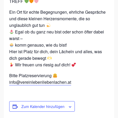
TREFF
W
A
Ein Ort für echte Begegnungen, ehrliche Gespräche
und diese kleinen Herzensmomente, die so
L
unglaublich gut tun
T
Egal ob du ganz neu bist oder schon öfter dabei
E
warst –
R
komm genauso, wie du bist!
S
Hier ist Platz für dich, dein Lächeln und alles, was
dich gerade bewegt
D
Wir freuen uns riesig auf dich!
O
R
Bitte Platzreservierung
info@vereinlebenliebenlachen.at
F
L
L
L
Zum Kalender hinzufügen
-