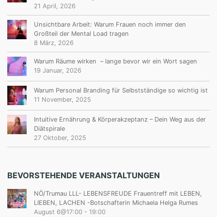
21 April, 2026
N
G
Unsichtbare Arbeit: Warum Frauen noch immer den
Großteil der Mental Load tragen
A
8 März, 2026
B
Warum Räume wirken – lange bevor wir ein Wort sagen
I
19 Januar, 2026
G
Warum Personal Branding für Selbstständige so wichtig ist
A
11 November, 2025
U
Intuitive Ernährung & Körperakzeptanz – Dein Weg aus der
B
Diätspirale
27 Oktober, 2025
M
A
N
BEVORSTEHENDE VERANSTALTUNGEN
N
NÖ/Trumau LLL- LEBENSFREUDE Frauentreff mit LEBEN,
&
LIEBEN, LACHEN -Botschafterin Michaela Helga Rumes
August 6@17:00
-
19:00