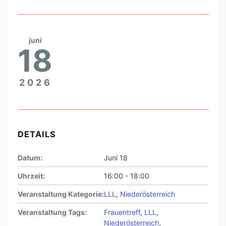
L
E
B
juni
18
E
N
2026
S
F
R
E
DETAILS
U
Datum:
Juni 18
D
E
Uhrzeit:
16:00 - 18:00
F
Veranstaltung Kategorie:
LLL
,
Niederösterreich
R
Veranstaltung Tags:
Frauentreff
,
LLL
,
A
Niederösterreich
,