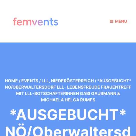
MENU
HOME
/
EVENTS
/
LLL
,
NIEDERÖSTERREICH
/
*AUSGEBUCHT*
NÖ/OBERWALTERSDORF LLL- LEBENSFREUDE FRAUENTREFF
MIT LLL-BOTSCHAFTERINNEN GABI GAUBMANN &
MICHAELA HELGA RUMES
*AUSGEBUCHT*
NÖ/Oberwaltersd