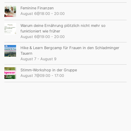
M
I
Feminine Finanzen
August 6@18:00
-
20:00
C
H
Warum deine Ernährung plötzlich nicht mehr so
funktioniert wie früher
A
August 6@19:00
-
20:00
E
Hike & Learn Bergcamp für Frauen in den Schladminger
L
Tauern
August 7
-
August 9
A
H
Stimm-Workshop in der Gruppe
August 7@09:00
-
17:00
E
L
G
A
R
U