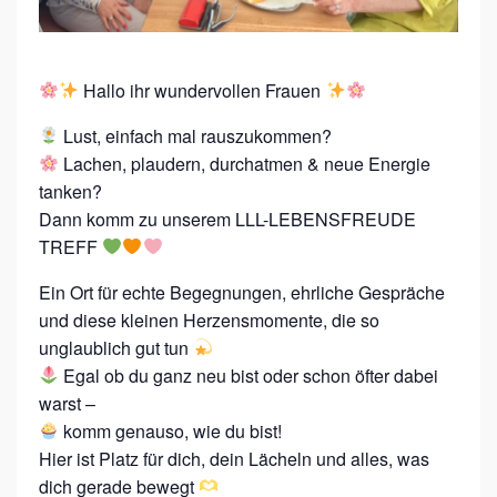
R
E
I
Hallo ihr wundervollen Frauen
N
L
Lust, einfach mal rauszukommen?
Lachen, plaudern, durchatmen & neue Energie
L
tanken?
L
Dann komm zu unserem LLL-LEBENSFREUDE
-
TREFF
L
Ein Ort für echte Begegnungen, ehrliche Gespräche
E
und diese kleinen Herzensmomente, die so
B
unglaublich gut tun
E
Egal ob du ganz neu bist oder schon öfter dabei
N
warst –
komm genauso, wie du bist!
S
Hier ist Platz für dich, dein Lächeln und alles, was
F
dich gerade bewegt