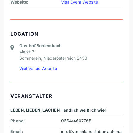
N
Website:
Visit Event Website
,
L
A
LOCATION
C
H
Gasthof Schlembach
Markt 7
E
Sommerein
,
Niederösterreich
2453
N
Visit Venue Website
-
B
O
VERANSTALTER
T
S
LEBEN, LIEBEN, LACHEN – endlich weiß ich wie!
C
Phone:
0664/4607765
H
Email:
info@vereinlebenliebenlachen.a