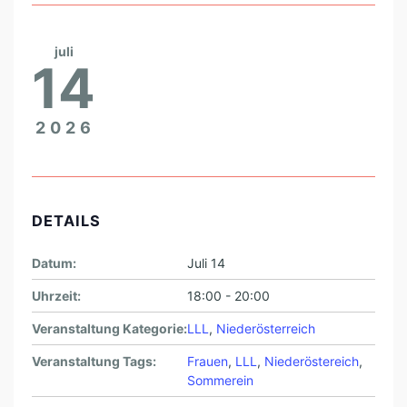
F
M
juli
I
14
T
L
2026
E
B
E
N
DETAILS
,
Datum:
Juli 14
L
Uhrzeit:
18:00 - 20:00
I
E
Veranstaltung Kategorie:
LLL
,
Niederösterreich
B
Veranstaltung Tags:
Frauen
,
LLL
,
Niederöstereich
,
Sommerein
E