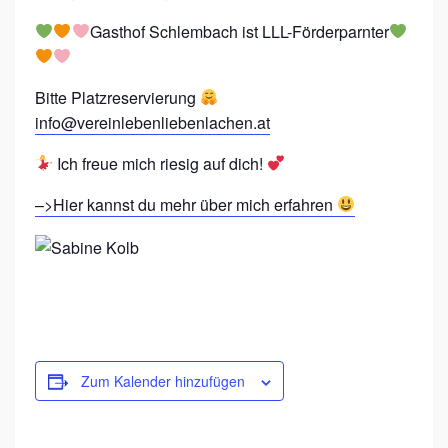
R
E
Gasthof Schlembach ist LLL-Förderparnter
U
D
Bitte Platzreservierung
E
info@vereinlebenliebenlachen.at
F
Ich freue mich riesig auf dich!
R
–>Hier kannst du mehr über mich erfahren
A
U
E
N
T
R
Zum Kalender hinzufügen
E
F