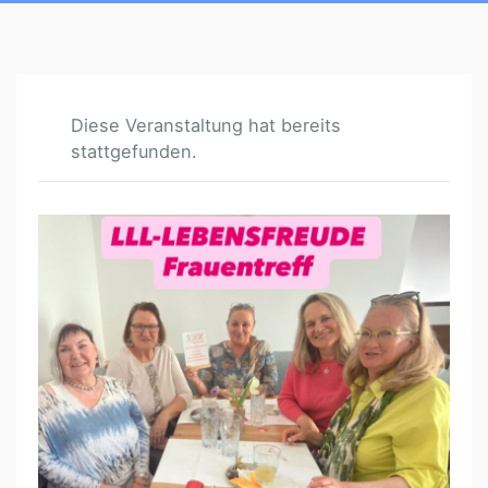
Diese Veranstaltung hat bereits
stattgefunden.
N
Ö
/
S
O
M
M
E