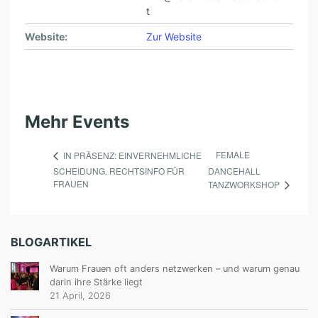
A
t
F
Website:
Zur Website
T
E
R
I
Mehr Events
N
S
FEMALE
IN PRÄSENZ: EINVERNEHMLICHE
SCHEIDUNG. RECHTSINFO FÜR
DANCEHALL
A
FRAUEN
TANZWORKSHOP
B
I
N
BLOGARTIKEL
E
Warum Frauen oft anders netzwerken – und warum genau
K
darin ihre Stärke liegt
21 April, 2026
O