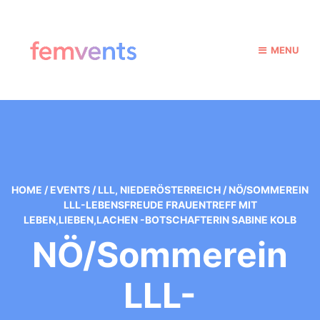
MENU
HOME
/
EVENTS
/
LLL
,
NIEDERÖSTERREICH
/
NÖ/SOMMEREIN
LLL-LEBENSFREUDE FRAUENTREFF MIT
LEBEN,LIEBEN,LACHEN -BOTSCHAFTERIN SABINE KOLB
NÖ/Sommerein
LLL-