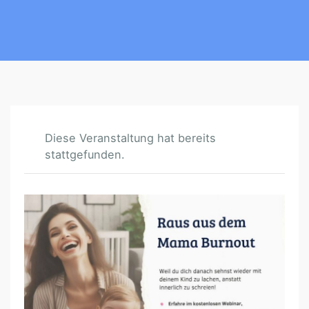
Diese Veranstaltung hat bereits
stattgefunden.
R
A
U
S
A
U