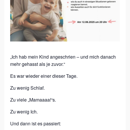
S
D
E
M
M
A
„Ich hab mein Kind angeschrien – und mich danach
M
mehr gehasst als je zuvor.“
A
Es war wieder einer dieser Tage.
B
U
Zu wenig Schlaf.
R
Zu viele „Mamaaaa!“s.
N
O
Zu wenig Ich.
U
Und dann ist es passiert: