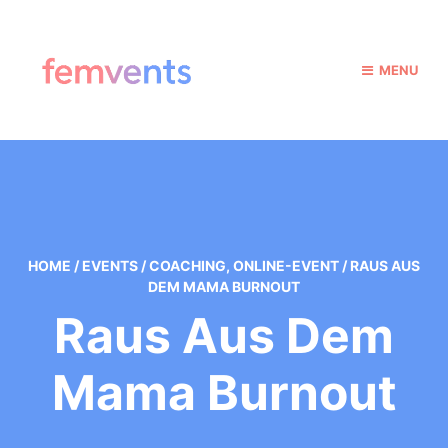
MENU
HOME
/
EVENTS
/
COACHING
,
ONLINE-EVENT
/
RAUS AUS
DEM MAMA BURNOUT
Raus Aus Dem
Mama Burnout