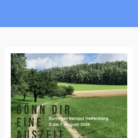
R
E
C
O
N
N
E
C
T