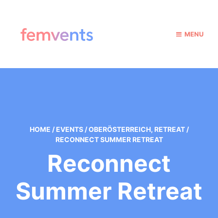
MENU
HOME
/
EVENTS
/
OBERÖSTERREICH
,
RETREAT
/
RECONNECT SUMMER RETREAT
Reconnect
Summer Retreat