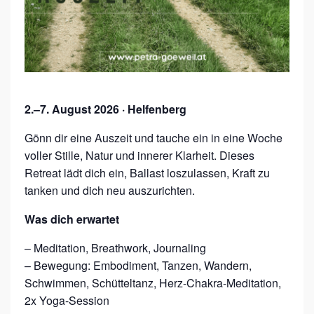
S
U
M
M
E
R
2.–7.
August 2026 · Helfenberg
R
Gönn dir eine Auszeit und tauche ein in eine Woche
E
voller Stille, Natur und innerer Klarheit. Dieses
T
Retreat lädt dich ein, Ballast loszulassen, Kraft zu
tanken und dich neu auszurichten.
R
E
Was dich erwartet
A
– Meditation, Breathwork, Journaling
T
– Bewegung: Embodiment, Tanzen, Wandern,
Schwimmen, Schütteltanz, Herz-Chakra-Meditation,
2x Yoga-Session