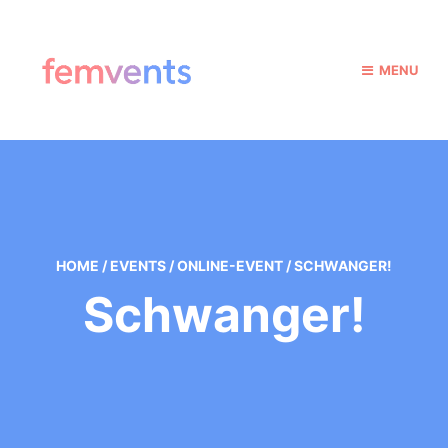
MENU
HOME
/
EVENTS
/
ONLINE-EVENT
/
SCHWANGER!
Schwanger!