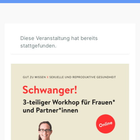
Diese Veranstaltung hat bereits
stattgefunden.
S
C
H
W
A
N
G
E