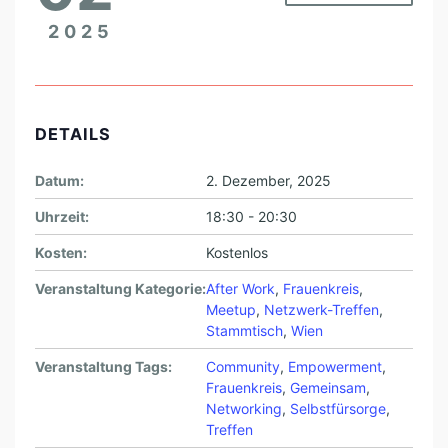
F
2025
F
E
N
E
DETAILS
Datum:
2. Dezember, 2025
Uhrzeit:
18:30 - 20:30
Kosten:
Kostenlos
Veranstaltung Kategorie:
After Work
,
Frauenkreis
,
Meetup
,
Netzwerk-Treffen
,
Stammtisch
,
Wien
Veranstaltung Tags:
Community
,
Empowerment
,
Frauenkreis
,
Gemeinsam
,
Networking
,
Selbstfürsorge
,
Treffen