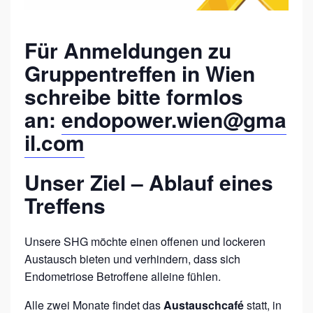
P
E
Für
Anmeldungen
zu
N
T
Gruppentreffen in Wien
R
schreibe bitte formlos
E
an:
endopower.wien@gma
F
il.com
F
E
Unser Ziel
– Ablauf eines
N
Treffens
F
Ü
Unsere SHG möchte einen offenen und lockeren
R
Austausch bieten und verhindern, dass sich
E
Endometriose Betroffene alleine fühlen.
N
Alle zwei Monate findet das
Austauschcafé
statt, in