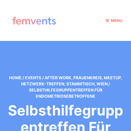
MENU
HOME
/
EVENTS
/
AFTER WORK
,
FRAUENKREIS
,
MEETUP
,
NETZWERK-TREFFEN
,
STAMMTISCH
,
WIEN
/
SELBSTHILFEGRUPPENTREFFEN FÜR
ENDOMETRIOSEBETROFFENE
Selbsthilfegrupp
Entreffen Für