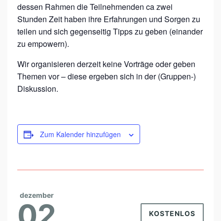
D
dessen Rahmen die Teilnehmenden ca zwei
O
Stunden Zeit haben ihre Erfahrungen und Sorgen zu
teilen und sich gegenseitig Tipps zu geben (einander
M
zu empowern).
E
T
Wir organisieren derzeit keine Vorträge oder geben
R
Themen vor – diese ergeben sich in der (Gruppen-)
Diskussion.
I
O
S
Zum Kalender hinzufügen
E
B
E
T
R
dezember
02
O
KOSTENLOS