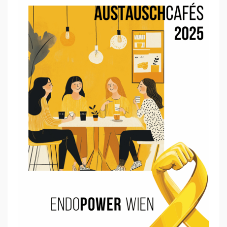
S
E
L
B
S
T
H
I
L
F
E
G
R
U
P