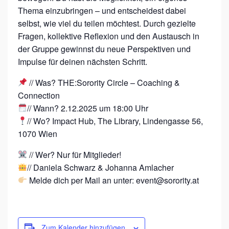
–
Thema einzubringen – und entscheidest dabei
C
selbst, wie viel du teilen möchtest. Durch gezielte
Fragen, kollektive Reflexion und den Austausch in
O
der Gruppe gewinnst du neue Perspektiven und
A
Impulse für deinen nächsten Schritt.
C
// Was? THE:Sorority Circle – Coaching &
H
Connection
I
// Wann? 2.12.2025 um 18:00 Uhr
N
// Wo? Impact Hub, The Library, Lindengasse 56,
G
1070 Wien
&
// Wer? Nur für Mitglieder!
C
// Daniela Schwarz & Johanna Amlacher
O
Melde dich per Mail an unter: event@sorority.at
N
N
E
Zum Kalender hinzufügen