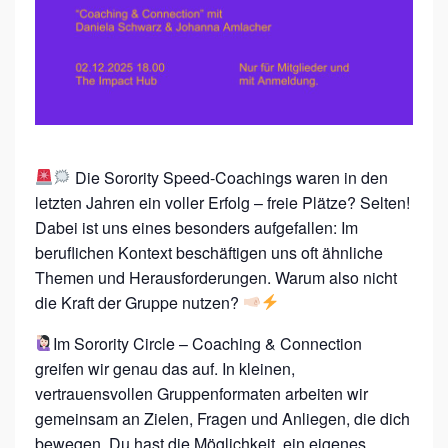
:
S
O
R
O
R
Die Sorority Speed-Coachings waren in den
I
letzten Jahren ein voller Erfolg – freie Plätze? Selten!
T
Dabei ist uns eines besonders aufgefallen: Im
Y
beruflichen Kontext beschäftigen uns oft ähnliche
Themen und Herausforderungen. Warum also nicht
C
die Kraft der Gruppe nutzen?
I
R
Im Sorority Circle – Coaching & Connection
greifen wir genau das auf. In kleinen,
C
vertrauensvollen Gruppenformaten arbeiten wir
L
gemeinsam an Zielen, Fragen und Anliegen, die dich
E
bewegen. Du hast die Möglichkeit, ein eigenes