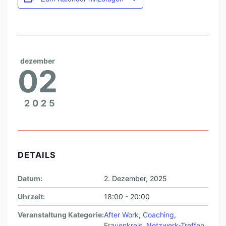
C
T
I
O
dezember
N
02
2025
DETAILS
Datum:
2. Dezember, 2025
Uhrzeit:
18:00 - 20:00
Veranstaltung Kategorie:
After Work
,
Coaching
,
Frauenkreis
,
Netzwerk-Treffen
,