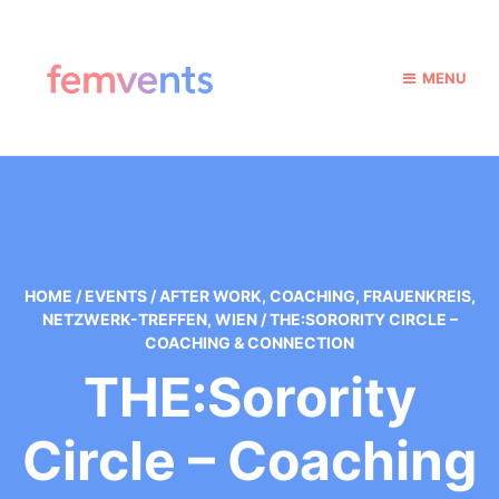
MENU
HOME
/
EVENTS
/
AFTER WORK
,
COACHING
,
FRAUENKREIS
,
NETZWERK-TREFFEN
,
WIEN
/
THE:SORORITY CIRCLE –
COACHING & CONNECTION
THE:Sorority
Circle – Coaching