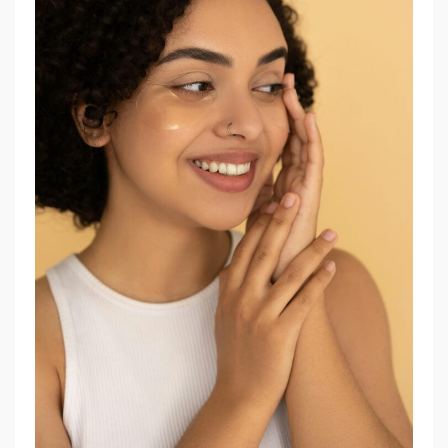
C
A
R
E
W
O
R
K
S
H
O
P
B
Y
T