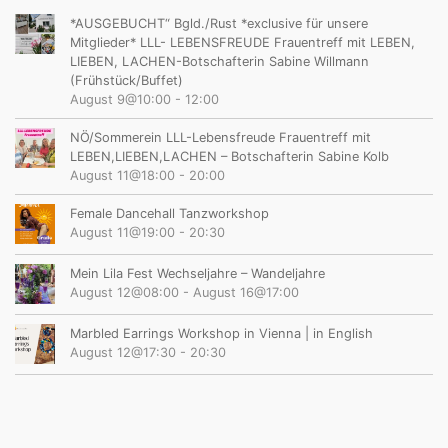
*AUSGEBUCHT“ Bgld./Rust *exclusive für unsere
Mitglieder* LLL- LEBENSFREUDE Frauentreff mit LEBEN,
LIEBEN, LACHEN-Botschafterin Sabine Willmann
(Frühstück/Buffet)
August 9@10:00
-
12:00
NÖ/Sommerein LLL-Lebensfreude Frauentreff mit
LEBEN,LIEBEN,LACHEN – Botschafterin Sabine Kolb
August 11@18:00
-
20:00
Female Dancehall Tanzworkshop
August 11@19:00
-
20:30
Mein Lila Fest Wechseljahre – Wandeljahre
August 12@08:00
-
August 16@17:00
Marbled Earrings Workshop in Vienna | in English
August 12@17:30
-
20:30