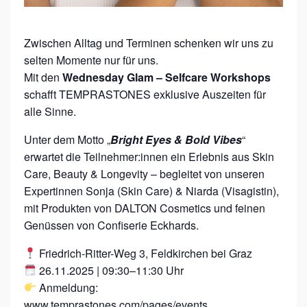
E
M
Zwischen Alltag und Terminen schenken wir uns zu
P
selten Momente nur für uns.
Mit den
Wednesday Glam – Selfcare Workshops
R
schafft TEMPRASTONES exklusive Auszeiten für
A
alle Sinne.
S
T
Unter dem Motto „
Bright Eyes & Bold Vibes
“
erwartet die Teilnehmer:innen ein Erlebnis aus Skin
O
Care, Beauty & Longevity – begleitet von unseren
N
Expertinnen Sonja (Skin Care) & Niarda (Visagistin),
E
mit Produkten von DALTON Cosmetics und feinen
S
Genüssen von Confiserie Eckhards.
Friedrich-Ritter-Weg 3, Feldkirchen bei Graz
26.11.2025 | 09:30–11:30 Uhr
Anmeldung:
www.temprastones.com/pages/events