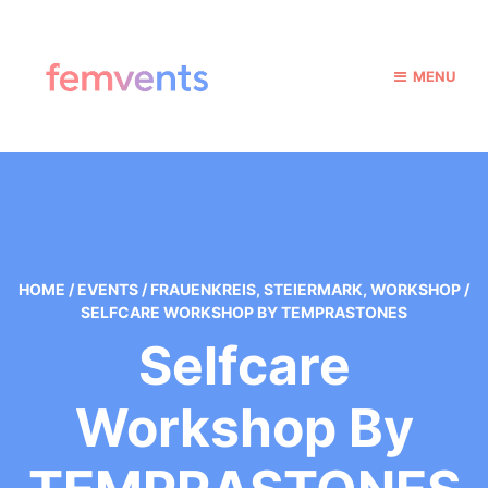
MENU
HOME
/
EVENTS
/
FRAUENKREIS
,
STEIERMARK
,
WORKSHOP
/
SELFCARE WORKSHOP BY TEMPRASTONES
Selfcare
Workshop By