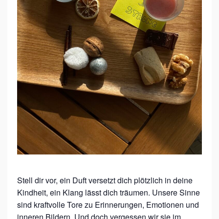
A
L
C
I
R
C
L
E
Stell dir vor, ein Duft versetzt dich plötzlich in deine
Kindheit, ein Klang lässt dich träumen. Unsere Sinne
sind kraftvolle Tore zu Erinnerungen, Emotionen und
inneren Bildern. Und doch vergessen wir sie im