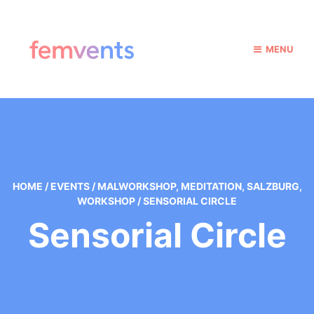
MENU
HOME
/
EVENTS
/
MALWORKSHOP
,
MEDITATION
,
SALZBURG
,
WORKSHOP
/
SENSORIAL CIRCLE
Sensorial Circle