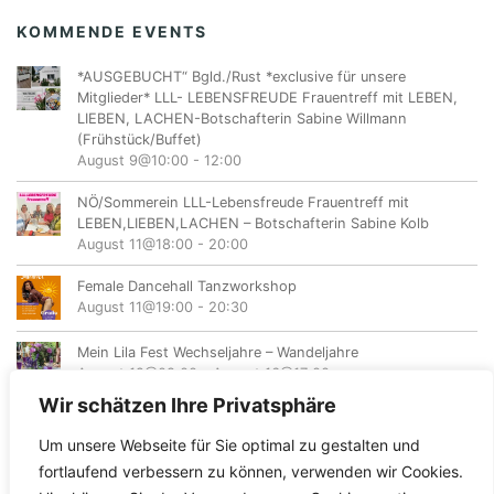
KOMMENDE EVENTS
*AUSGEBUCHT“ Bgld./Rust *exclusive für unsere
Mitglieder* LLL- LEBENSFREUDE Frauentreff mit LEBEN,
LIEBEN, LACHEN-Botschafterin Sabine Willmann
(Frühstück/Buffet)
August 9@10:00
-
12:00
NÖ/Sommerein LLL-Lebensfreude Frauentreff mit
LEBEN,LIEBEN,LACHEN – Botschafterin Sabine Kolb
August 11@18:00
-
20:00
Female Dancehall Tanzworkshop
August 11@19:00
-
20:30
Mein Lila Fest Wechseljahre – Wandeljahre
August 12@08:00
-
August 16@17:00
Wir schätzen Ihre Privatsphäre
Um unsere Webseite für Sie optimal zu gestalten und
fortlaufend verbessern zu können, verwenden wir Cookies.