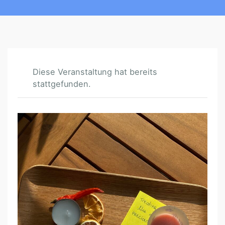
Diese Veranstaltung hat bereits
stattgefunden.
S
E
N
S
O
R
I