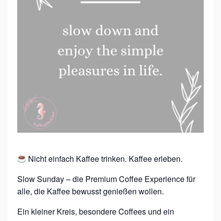
S
U
N
D
A
Y
–
P
R
E
M
Nicht einfach Kaffee trinken. Kaffee erleben.
I
Slow Sunday – die Premium Coffee Experience für
U
alle, die Kaffee bewusst genießen wollen.
M
Ein kleiner Kreis, besondere Coffees und ein
C