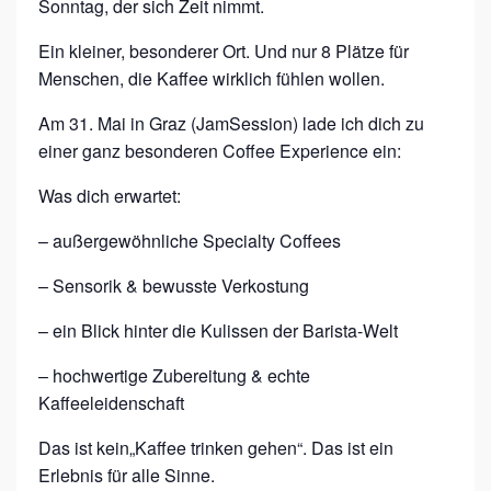
Sonntag, der sich Zeit nimmt.
O
Ein kleiner, besonderer Ort. Und nur 8 Plätze für
F
Menschen, die Kaffee wirklich fühlen wollen.
F
E
Am 31. Mai in Graz (JamSession) lade ich dich zu
einer ganz besonderen Coffee Experience ein:
E
E
Was dich erwartet:
X
– außergewöhnliche Specialty Coffees
P
– Sensorik & bewusste Verkostung
E
R
– ein Blick hinter die Kulissen der Barista-Welt
I
– hochwertige Zubereitung & echte
E
Kaffeeleidenschaft
N
Das ist kein„Kaffee trinken gehen“. Das ist ein
C
Erlebnis für alle Sinne.