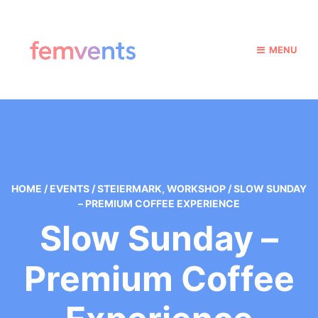
MENU
HOME
/
EVENTS
/
STEIERMARK
,
WORKSHOP
/
SLOW SUNDAY
– PREMIUM COFFEE EXPERIENCE
Slow Sunday –
Premium Coffee