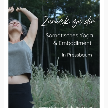
M
A
T
I
S
C
H
E
S
Y
O
G
A
&
E