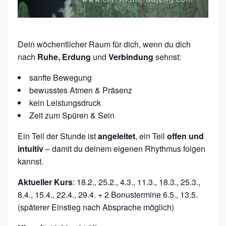
M
B
O
Dein wöchentlicher Raum für dich, wenn du dich
D
nach
Ruhe, Erdung
und
Verbindung
sehnst:
I
sanfte Bewegung
M
bewusstes Atmen & Präsenz
E
kein Leistungsdruck
Zeit zum Spüren & Sein
N
T
Ein Teil der Stunde ist
angeleitet
, ein Teil
offen und
–
intuitiv
– damit du deinem eigenen Rhythmus folgen
kannst.
V
O
Aktueller Kurs
:
18.2., 25.2., 4.3., 11.3., 18.3., 25.3.,
M
8.4., 15.4., 22.4., 29.4. + 2 Bonustermine 6.5., 13.5.
T
(s
päterer Einstieg nach Absprache möglich)
U