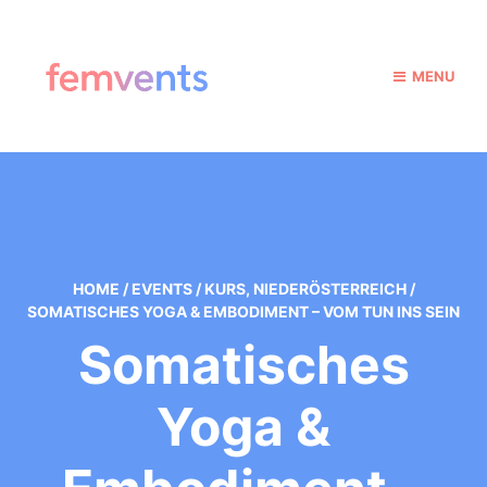
MENU
HOME
/
EVENTS
/
KURS
,
NIEDERÖSTERREICH
/
SOMATISCHES YOGA & EMBODIMENT – VOM TUN INS SEIN
Somatisches
Yoga &