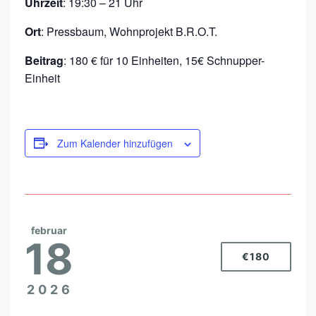
Uhrzeit
:
19:30 – 21 Uhr
N
Ort
:
Pressbaum, Wohnprojekt B.R.O.T.
I
N
Beitrag
:
180 € für 10 Einheiten,
15€ Schnupper-
Einheit
S
S
E
I
Zum Kalender hinzufügen
N
februar
18
€180
2026