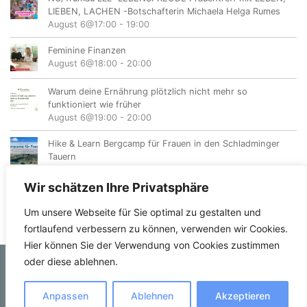
LIEBEN, LACHEN -Botschafterin Michaela Helga Rumes
August 6@17:00
-
19:00
Feminine Finanzen
August 6@18:00
-
20:00
Warum deine Ernährung plötzlich nicht mehr so
funktioniert wie früher
August 6@19:00
-
20:00
Hike & Learn Bergcamp für Frauen in den Schladminger
Tauern
August 7
-
August 9
Wir schätzen Ihre Privatsphäre
Um unsere Webseite für Sie optimal zu gestalten und
fortlaufend verbessern zu können, verwenden wir Cookies.
Hier können Sie der Verwendung von Cookies zustimmen
oder diese ablehnen.
© femvents.at
Anpassen
Ablehnen
Akzeptieren
Kontakt
Datenschutzerklärung
Impressum