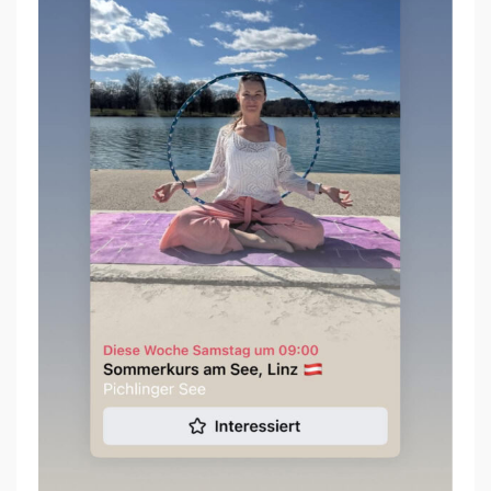
K
U
R
S
A
M
S
E
E
I
N
L
I
N