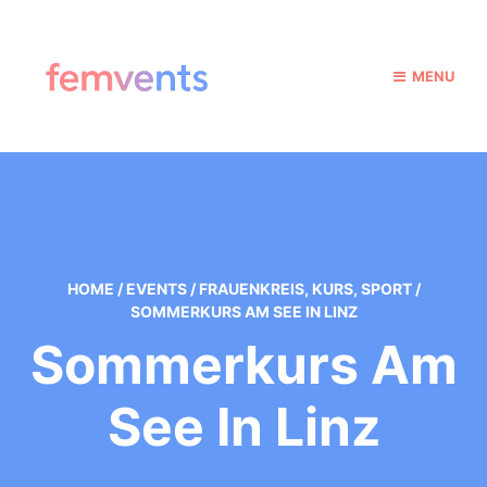
MENU
HOME
/
EVENTS
/
FRAUENKREIS
,
KURS
,
SPORT
/
SOMMERKURS AM SEE IN LINZ
Sommerkurs Am
See In Linz