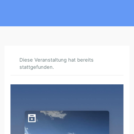
Diese Veranstaltung hat bereits
stattgefunden.
S
O
M
M
E
R