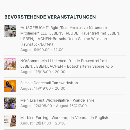
BEVORSTEHENDE VERANSTALTUNGEN
*AUSGEBUCHT“ Bgld./Rust *exclusive für unsere
Mitglieder* LLL- LEBENSFREUDE Frauentreff mit LEBEN,
LIEBEN, LACHEN-Botschafterin Sabine Willmann
(Frühstück/Buffet)
August 9@10:00
-
12:00
NÖ/Sommerein LLL-Lebensfreude Frauentreff mit
LEBEN,LIEBEN,LACHEN – Botschafterin Sabine Kolb
August 11@18:00
-
20:00
Female Dancehall Tanzworkshop
August 11@19:00
-
20:30
Mein Lila Fest Wechseljahre – Wandeljahre
August 12@08:00
-
August 16@17:00
Marbled Earrings Workshop in Vienna | in English
August 12@17:30
-
20:30