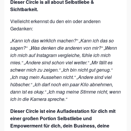
Dieser Circle is all about Selbstliebe &
B
Sichtbarkeit.
E
&
Vielleicht erkennst du den ein oder anderen
Gedanken:
S
I
„Kann ich das wirklich machen?“ „Kann ich das so
C
sagen?“ „Was denken die anderen von mir?“ „Wenn
ich mich auf Instagram vergleiche, fühle ich mich
H
mies.“ „Andere sind schon viel weiter.“ „Mir fällt es
T
schwer mich zu zeigen.“ „Ich bin nicht gut genug.“
B
„Ich mag mein Aussehen nicht.“ „Andere sind viel
A
hübscher.“ „Ich darf noch ein paar Kilo abnehmen,
R
dann ist es okay.“ „Ich mag meine Stimme nicht, wenn
ich in die Kamera spreche.“
K
E
Dieser Circle ist eine Aufladestation für dich mit
I
einer großen Portion Selbstliebe und
Empowerment für dich, dein Business, deine
T