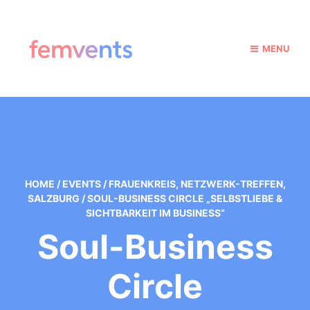
MENU
HOME
/
EVENTS
/
FRAUENKREIS
,
NETZWERK-TREFFEN
,
SALZBURG
/
SOUL-BUSINESS CIRCLE „SELBSTLIEBE &
SICHTBARKEIT IM BUSINESS“
Soul-Business
Circle