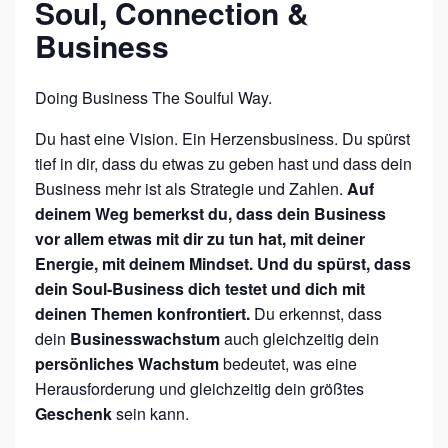
Soul, Connection &
I
Business
R
C
Doing Business The Soulful Way.
L
E
Du hast eine Vision. Ein Herzensbusiness. Du spürst
„
tief in dir, dass du etwas zu geben hast und dass dein
S
Business mehr ist als Strategie und Zahlen.
Auf
deinem Weg bemerkst du, dass dein Business
E
vor allem etwas mit dir zu tun hat, mit deiner
L
Energie, mit deinem Mindset. Und du spürst, dass
B
dein Soul-Business dich testet und dich mit
S
deinen Themen konfrontiert.
Du erkennst, dass
T
dein
Businesswachstum
auch gleichzeitig dein
persönliches Wachstum
bedeutet, was eine
L
Herausforderung und gleichzeitig dein größtes
I
Geschenk
sein kann.
E