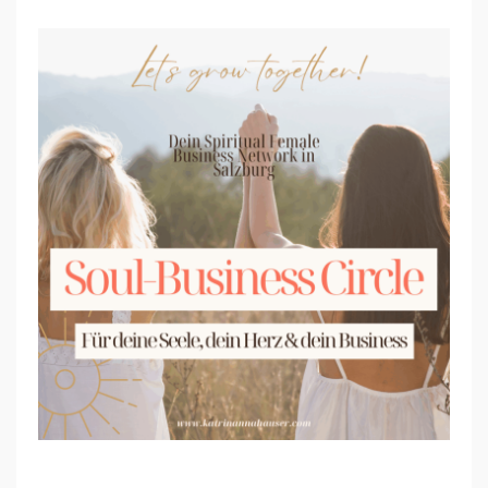
S
O
U
L
-
B
U
S
I
N
E
S
S
C