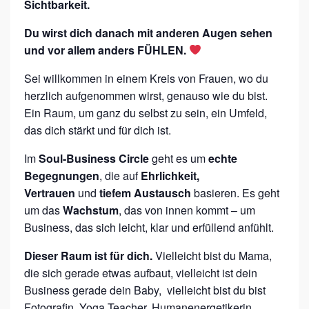
Sichtbarkeit.
I
M
Du wirst dich danach mit anderen Augen sehen
B
und vor allem anders FÜHLEN.
U
Sei willkommen in einem Kreis von Frauen, wo du
S
herzlich aufgenommen wirst, genauso wie du bist.
I
Ein Raum, um ganz du selbst zu sein, ein Umfeld,
das dich stärkt und für dich ist.
N
E
Im
Soul-Business Circle
geht es um
echte
S
Begegnungen
, die auf
Ehrlichkeit,
Vertrauen
und
tiefem Austausch
basieren. Es geht
S
um das
Wachstum
, das von innen kommt – um
“
Business, das sich leicht, klar und erfüllend anfühlt.
Dieser Raum ist für dich.
Vielleicht bist du Mama,
die sich gerade etwas aufbaut, vielleicht ist dein
Business gerade dein Baby, vielleicht bist du bist
Fotografin, Yoga Teacher, Humanenergetikerin,