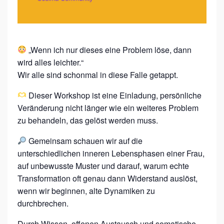
N
-
L
„Wenn ich nur dieses eine Problem löse, dann
I
wird alles leichter.“
N
Wir alle sind schonmal in diese Falle getappt.
E
Dieser Workshop ist eine Einladung, persönliche
A
Veränderung nicht länger wie ein weiteres Problem
R
zu behandeln, das gelöst werden muss.
W
Gemeinsam schauen wir auf die
A
unterschiedlichen inneren Lebensphasen einer Frau,
Y
auf unbewusste Muster und darauf, warum echte
O
Transformation oft genau dann Widerstand auslöst,
wenn wir beginnen, alte Dynamiken zu
F
durchbrechen.
B
Durch Wissen, offenen Austausch und somatische