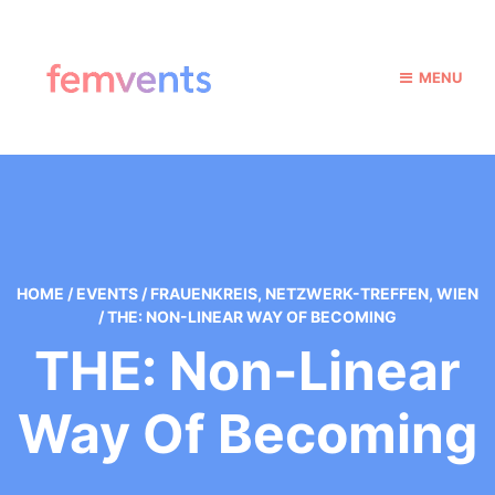
MENU
HOME
/
EVENTS
/
FRAUENKREIS
,
NETZWERK-TREFFEN
,
WIEN
/
THE: NON-LINEAR WAY OF BECOMING
THE: Non-Linear
Way Of Becoming