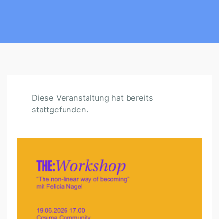
Diese Veranstaltung hat bereits
stattgefunden.
T
H
E
:
N
O