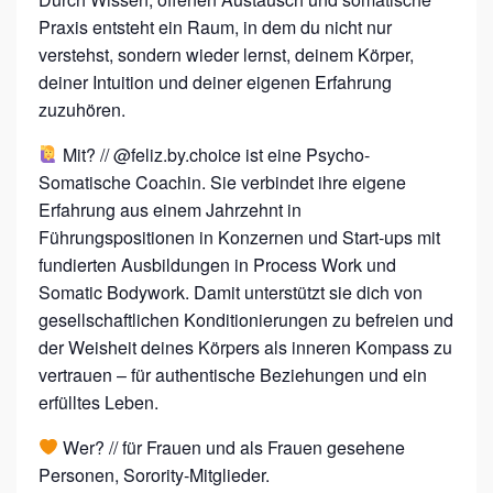
E
Praxis entsteht ein Raum, in dem du nicht nur
C
verstehst, sondern wieder lernst, deinem Körper,
O
deiner Intuition und deiner eigenen Erfahrung
M
zuzuhören.
I
Mit? // @feliz.by.choice​ ist eine Psycho-
N
Somatische Coachin. Sie verbindet ihre eigene
G
Erfahrung aus einem Jahrzehnt in
Führungspositionen in Konzernen und Start-ups mit
fundierten Ausbildungen in Process Work und
Somatic Bodywork. Damit unterstützt sie dich von
gesellschaftlichen Konditionierungen zu befreien und
der Weisheit deines Körpers als inneren Kompass zu
vertrauen – für authentische Beziehungen und ein
erfülltes Leben.
Wer? // für Frauen und als Frauen gesehene
Personen, Sorority-Mitglieder.