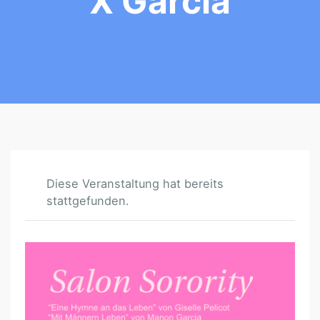
X Garcia
Diese Veranstaltung hat bereits
stattgefunden.
T
H
E
: