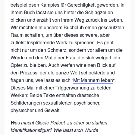
beispiellosen Kampfes für Gerechtigkeit geworden. In
E
ihrem Buch lässt sie uns hinter die Schlagzeilen
L
blicken und erzählt von ihrem Weg zurück ins Leben.
I
Wir möchten in unserem Buchclub einen geschützten
C
Raum schaffen, um über dieses schwere, aber
zutiefst inspirierende Werk zu sprechen. Es geht
O
nicht nur um den Schmerz, sondern vor allem um die
T
Würde und den Mut einer Frau, die sich weigert, ein
X
Opfer zu bleiben. Auch werfen wir einen Blick auf
G
den Prozess, der die ganze Welt schockierte und
A
fragen uns, wie lässt es sich “
Mit Männern leben
“.
Dieses Mal mit einer Triggerwarnung zu beiden
R
Werken: Beide Texte enthalten drastische
C
Schilderungen sexualisierter, psychischer,
I
physischer und Gewalt.
A
Was macht Gisèle Pelicot zu einer so starken
Identifikationsfigur? Wie lässt sich Würde