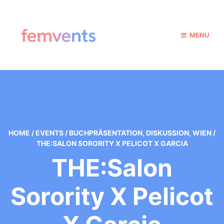
MENU
HOME
/
EVENTS
/
BUCHPRÄSENTATION
,
DISKUSSION
,
WIEN
/
THE:SALON SORORITY X PELICOT X GARCIA
THE:Salon
Sorority X Pelicot