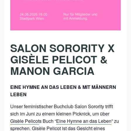
S
A
L
O
N
SALON SORORITY X
S
GISÈLE PELICOT &
O
MANON GARCIA
R
O
R
EINE HYMNE AN DAS LEBEN & MIT MÄNNERN
I
LEBEN
T
Unser feministischer Buchclub Salon Sorority trifft
Y
sich im Juni zu einem kleinen Picknick, um über
X
Gisèle Pelicot
s Buch “
Eine Hymne an das Leben
” zu
sprechen. Gisèle Pelicot ist das Gesicht eines
P