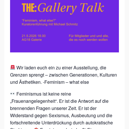
H
E
:
S
O
R
O
R
Wir laden euch ein zu einer Ausstellung, die
I
Grenzen sprengt – zwischen Generationen, Kulturen
T
und Ästhetiken. -Feminism – what else
Y
Feminismus ist keine reine
X
„Frauenangelegenheit“. Er ist die Antwort auf die
A
brennenden Fragen unserer Zeit. Er ist der
G
Widerstand gegen Sexismus, Ausbeutung und die
fortschreitende Unterdrückung durch autokratische
1