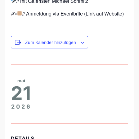
// mit Galeristen Michael Schmitz
S
M
✍
// Anmeldung via Eventbrite (Link auf Website)
,
W
H
Zum Kalender hinzufügen
A
T
E
L
mai
21
S
E
?
2026
DETAILS