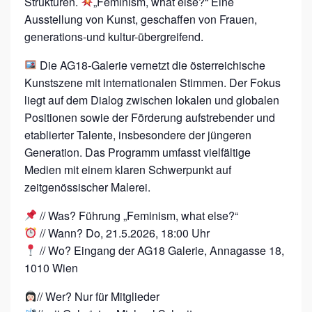
Strukturen.
„Feminism, what else?“ Eine
8
Ausstellung von Kunst, geschaffen von Frauen,
G
generations-und kultur-übergreifend.
A
Die AG18-Galerie vernetzt die österreichische
L
Kunstszene mit internationalen Stimmen. Der Fokus
L
liegt auf dem Dialog zwischen lokalen und globalen
E
Positionen sowie der Förderung aufstrebender und
R
etablierter Talente, insbesondere der jüngeren
Generation. Das Programm umfasst vielfältige
Y
Medien mit einem klaren Schwerpunkt auf
–
zeitgenössischer Malerei.
F
// Was? Führung „Feminism, what else?“
E
// Wann? Do, 21.5.2026, 18:00 Uhr
M
// Wo? Eingang der AG18 Galerie, Annagasse 18,
I
1010 Wien
N
// Wer? Nur für Mitglieder
I