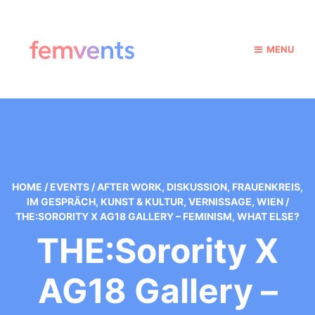
MENU
HOME
/
EVENTS
/
AFTER WORK
,
DISKUSSION
,
FRAUENKREIS
,
IM GESPRÄCH
,
KUNST & KULTUR
,
VERNISSAGE
,
WIEN
/
THE:SORORITY X AG18 GALLERY – FEMINISM, WHAT ELSE?
THE:Sorority X
AG18 Gallery –