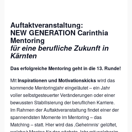
A
U
Auftaktveranstaltung:
F
NEW GENERATION Carinthia
T
Mentoring
A
für eine berufliche Zukunft in
Kärnten
K
T
Das erfolgreiche Mentoring geht in die 13. Runde!
V
Mit
Inspirationen und Motivationskicks
wird das
E
kommende Mentoringjahr eingeläutet – ein Jahr
R
voller selbstgesteuerter Veränderungen oder einer
A
bewussten Stabilisierung der beruflichen Karriere.
N
Im Rahmen der Auftaktveranstaltung findet einer der
S
spannendsten Momente im Mentoring – das
Matching – statt. Hier wird das ‚Geheimnis‘ gelüftet,
T
welche/r Mentee für das nächste Jahr mit welcher/m