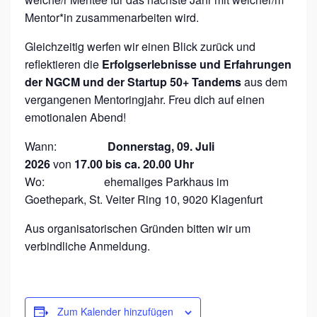
A
Mentor*in zusammenarbeiten wird.
L
Gleichzeitig werfen wir einen Blick zurück und
T
reflektieren die
Erfolgserlebnisse und Erfahrungen
U
der NGCM und der Startup 50+ Tandems
aus dem
N
vergangenen Mentoringjahr. Freu dich auf einen
G
emotionalen Abend!
:
Wann:
Donnerstag, 09. Juli
N
2026
von
17.00 bis ca. 20.00 Uhr
E
Wo: ehemaliges Parkhaus im
W
Goethepark, St. Veiter Ring 10, 9020 Klagenfurt
G
Aus organisatorischen Gründen bitten wir um
E
verbindliche Anmeldung.
N
E
R
Zum Kalender hinzufügen