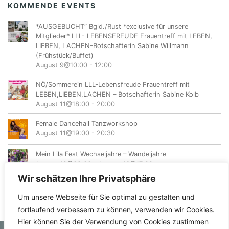
KOMMENDE EVENTS
*AUSGEBUCHT“ Bgld./Rust *exclusive für unsere
Mitglieder* LLL- LEBENSFREUDE Frauentreff mit LEBEN,
LIEBEN, LACHEN-Botschafterin Sabine Willmann
(Frühstück/Buffet)
August 9@10:00
-
12:00
NÖ/Sommerein LLL-Lebensfreude Frauentreff mit
LEBEN,LIEBEN,LACHEN – Botschafterin Sabine Kolb
August 11@18:00
-
20:00
Female Dancehall Tanzworkshop
August 11@19:00
-
20:30
Mein Lila Fest Wechseljahre – Wandeljahre
August 12@08:00
-
August 16@17:00
Wir schätzen Ihre Privatsphäre
Um unsere Webseite für Sie optimal zu gestalten und
fortlaufend verbessern zu können, verwenden wir Cookies.
Hier können Sie der Verwendung von Cookies zustimmen