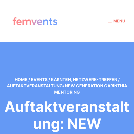
MENU
HOME
/
EVENTS
/
KÄRNTEN
,
NETZWERK-TREFFEN
/
AUFTAKTVERANSTALTUNG: NEW GENERATION CARINTHIA
MENTORING
Auftaktveranstalt
Ung: NEW