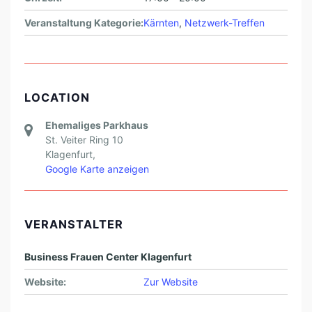
E
Veranstaltung Kategorie:
Kärnten
,
Netzwerk-Treffen
N
T
O
R
LOCATION
I
Ehemaliges Parkhaus
N
St. Veiter Ring 10
G
Klagenfurt
,
Google Karte anzeigen
VERANSTALTER
Business Frauen Center Klagenfurt
Website:
Zur Website