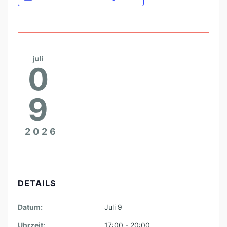
A
T
I
O
juli
N
0
C
A
9
R
I
2026
N
T
H
DETAILS
I
A
Datum:
Juli 9
M
Uhrzeit:
17:00 - 20:00