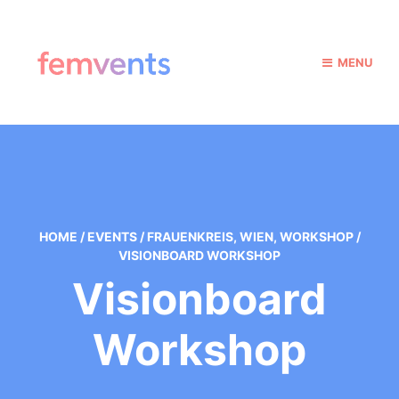
MENU
HOME
/
EVENTS
/
FRAUENKREIS
,
WIEN
,
WORKSHOP
/
VISIONBOARD WORKSHOP
Visionboard
Workshop