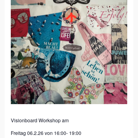
B
O
A
R
D
W
O
R
K
S
H
O
P
Visionboard Workshop am
Freitag 06.2.26 von 16:00- 19:00