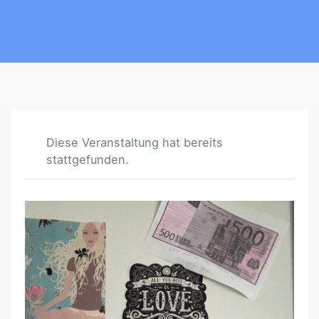
Diese Veranstaltung hat bereits
stattgefunden.
V
I
S
I
O
N