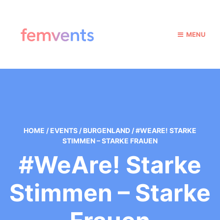
MENU
HOME
/
EVENTS
/
BURGENLAND
/
#WEARE! STARKE
STIMMEN – STARKE FRAUEN
#WeAre! Starke
Stimmen – Starke