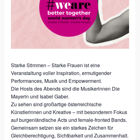
R
E
!
S
T
A
R
Starke Stimmen – Starke Frauen ist eine
K
Veranstaltung voller Inspiration, ermutigender
Performances, Musik und Empowerment.
E
Die Hosts des Abends sind die Musikerinnen Die
S
Mayerin und Isabel Gaber.
T
Zu sehen sind großartige österreichische
I
Künstlerinnen und Kreative – mit besonderem Fokus
M
auf burgenländische Acts und female-fronted Bands.
Gemeinsam setzen sie ein starkes Zeichen für
M
Gleichberechtigung, Sichtbarkeit und Zusammenhalt.
E