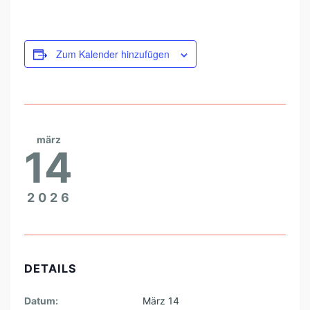
N
–
Zum Kalender hinzufügen
S
T
A
R
K
märz
14
E
F
2026
R
A
U
E
DETAILS
N
Datum:
März 14